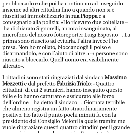
per bloccarlo e che poi ha continuato ad inseguirlo
insieme ad altri cittadini fino a quando non si è
riusciti ad immobilizzarlo in
rua Pioppa
e a
consegnarlo alla polizia: «Ho ricevuto due coltellate –
ha dichiarato Signorelli, ancora insanguinato, al
microfono del nostro fotoreporter Luigi Esposito –. La
prima sono riuscito ad evitarla, l’altra invece l’ho
presa. Non ho mollato, bloccandogli il polso e
disarmandolo, e con l’aiuto di altre 5-6 persone sono
riuscito a bloccarlo. Quell’uomo era visibilmente
alterato».
I cittadini sono stati ringraziati dal sindaco
Massimo
Mezzetti
e dal prefetto
Fabrizia Triolo
: «Quattro
cittadini, di cui 2 stranieri, hanno inseguito questo
folle e lo hanno catturato e assicurato alle forze
dell’ordine – ha detto il sindaco –. Giornata terribile
che almeno registra un fatto straordinariamente
positivo. Ho fatto il punto pochi minuti fa con la
presidente del Consiglio Meloni la quale tramite me
vuole ringraziare questi quattro cittadini per il grande