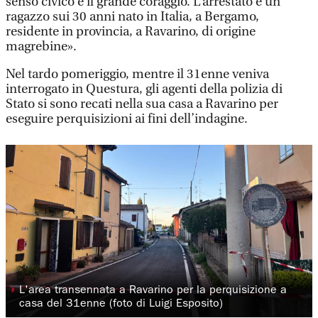
senso civico e il grande coraggio. L’arrestato è un
ragazzo sui 30 anni nato in Italia, a Bergamo,
residente in provincia, a Ravarino, di origine
magrebine».
Nel tardo pomeriggio, mentre il 31enne veniva
interrogato in Questura, gli agenti della polizia di
Stato si sono recati nella sua casa a Ravarino per
eseguire perquisizioni ai fini dell’indagine.
◗
L'area transennata a Ravarino per la perquisizione a
casa del 31enne (foto di Luigi Esposito)