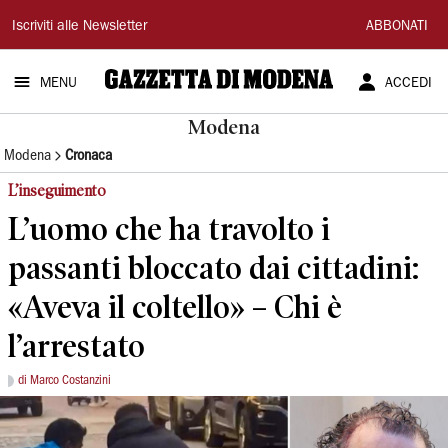
Gazzetta
Iscriviti alle Newsletter
ABBONATI
di
MENU
ACCEDI
Modena
Modena
Modena
Cronaca
L’inseguimento
L’uomo che ha travolto i
passanti bloccato dai cittadini:
«Aveva il coltello» – Chi è
l’arrestato
di Marco Costanzini