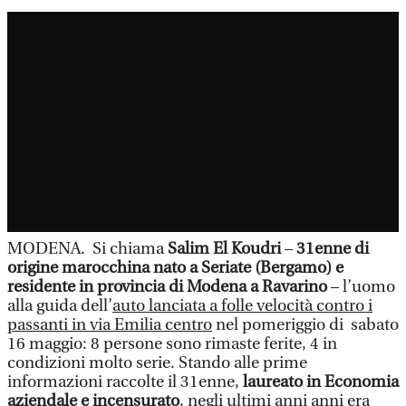
MODENA. Si chiama
Salim
El Koudri
–
31enne di
origine marocchina nato a Seriate (Bergamo) e
residente in provincia di Modena a Ravarino
– l’uomo
alla guida dell’
auto lanciata a folle velocità contro i
passanti in via Emilia centro
nel pomeriggio di sabato
16 maggio: 8 persone sono rimaste ferite, 4 in
condizioni molto serie. Stando alle prime
informazioni raccolte il 31enne,
laureato in Economia
aziendale e incensurato
, negli ultimi anni anni era