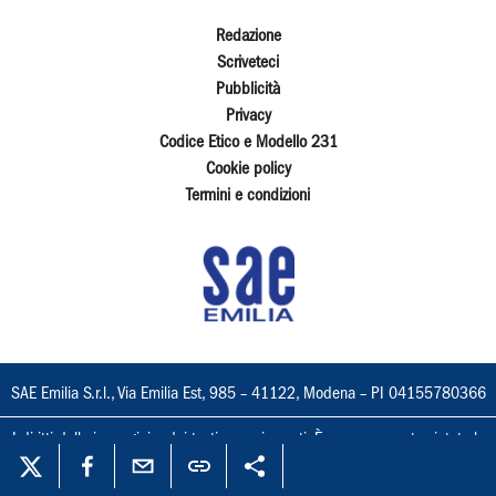
Redazione
Scriveteci
Pubblicità
Privacy
Codice Etico e Modello 231
Cookie policy
Termini e condizioni
SAE Emilia S.r.l., Via Emilia Est, 985 – 41122, Modena – PI 04155780366
I diritti delle immagini e dei testi sono riservati. È espressamente vietata la
loro riproduzione con qualsiasi mezzo e l'adattamento totale o parziale.