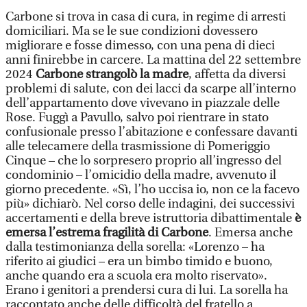
Carbone si trova in casa di cura, in regime di arresti
domiciliari. Ma se le sue condizioni dovessero
migliorare e fosse dimesso, con una pena di dieci
anni finirebbe in carcere. La mattina del 22 settembre
2024
Carbone strangolò la madre
, affetta da diversi
problemi di salute, con dei lacci da scarpe all’interno
dell’appartamento dove vivevano in piazzale delle
Rose. Fuggì a Pavullo, salvo poi rientrare in stato
confusionale presso l’abitazione e confessare davanti
alle telecamere della trasmissione di Pomeriggio
Cinque – che lo sorpresero proprio all’ingresso del
condominio – l’omicidio della madre, avvenuto il
giorno precedente. «Sì, l’ho uccisa io, non ce la facevo
più» dichiarò. Nel corso delle indagini, dei successivi
accertamenti e della breve istruttoria dibattimentale
è
emersa l’estrema fragilità di Carbone
. Emersa anche
dalla testimonianza della sorella: «Lorenzo – ha
riferito ai giudici – era un bimbo timido e buono,
anche quando era a scuola era molto riservato».
Erano i genitori a prendersi cura di lui. La sorella ha
raccontato anche delle difficoltà del fratello a