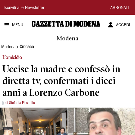
Gazzetta
Iscriviti alle Newsletter
ABBONATI
di
MENU
ACCEDI
Modena
Modena
Modena
Cronaca
L’omicidio
Uccise la madre e confessò in
diretta tv, confermati i dieci
anni a Lorenzo Carbone
di Stefania Piscitello