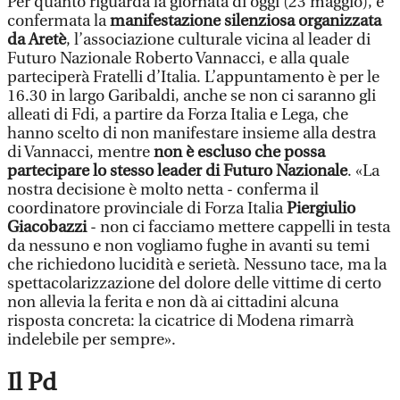
Per quanto riguarda la giornata di oggi (23 maggio), è
confermata la
manifestazione silenziosa organizzata
da Aretè
, l’associazione culturale vicina al leader di
Futuro Nazionale Roberto Vannacci, e alla quale
parteciperà Fratelli d’Italia. L’appuntamento è per le
16.30 in largo Garibaldi, anche se non ci saranno gli
alleati di Fdi, a partire da Forza Italia e Lega, che
hanno scelto di non manifestare insieme alla destra
di Vannacci, mentre
non è escluso che possa
partecipare lo stesso leader di Futuro Nazionale
. «La
nostra decisione è molto netta - conferma il
coordinatore provinciale di Forza Italia
Piergiulio
Giacobazzi
- non ci facciamo mettere cappelli in testa
da nessuno e non vogliamo fughe in avanti su temi
che richiedono lucidità e serietà. Nessuno tace, ma la
spettacolarizzazione del dolore delle vittime di certo
non allevia la ferita e non dà ai cittadini alcuna
risposta concreta: la cicatrice di Modena rimarrà
indelebile per sempre».
Il Pd