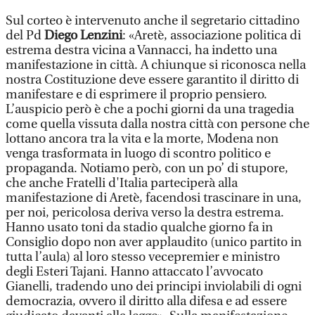
Sul corteo è intervenuto anche il segretario cittadino
del Pd
Diego Lenzini
: «Aretè, associazione politica di
estrema destra vicina a Vannacci, ha indetto una
manifestazione in città. A chiunque si riconosca nella
nostra Costituzione deve essere garantito il diritto di
manifestare e di esprimere il proprio pensiero.
L’auspicio però è che a pochi giorni da una tragedia
come quella vissuta dalla nostra città con persone che
lottano ancora tra la vita e la morte, Modena non
venga trasformata in luogo di scontro politico e
propaganda. Notiamo però, con un po’ di stupore,
che anche Fratelli d'Italia parteciperà alla
manifestazione di Aretè, facendosi trascinare in una,
per noi, pericolosa deriva verso la destra estrema.
Hanno usato toni da stadio qualche giorno fa in
Consiglio dopo non aver applaudito (unico partito in
tutta l’aula) al loro stesso vecepremier e ministro
degli Esteri Tajani. Hanno attaccato l’avvocato
Gianelli, tradendo uno dei principi inviolabili di ogni
democrazia, ovvero il diritto alla difesa e ad essere