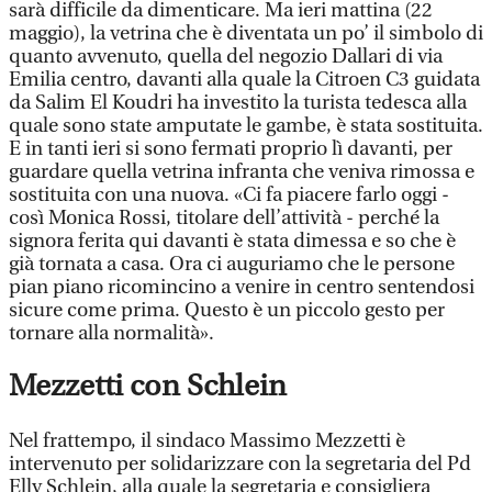
sarà difficile da dimenticare. Ma ieri mattina (22
maggio), la vetrina che è diventata un po’ il simbolo di
quanto avvenuto, quella del negozio Dallari di via
Emilia centro, davanti alla quale la Citroen C3 guidata
da Salim El Koudri ha investito la turista tedesca alla
quale sono state amputate le gambe, è stata sostituita.
E in tanti ieri si sono fermati proprio lì davanti, per
guardare quella vetrina infranta che veniva rimossa e
sostituita con una nuova. «Ci fa piacere farlo oggi -
così Monica Rossi, titolare dell’attività - perché la
signora ferita qui davanti è stata dimessa e so che è
già tornata a casa. Ora ci auguriamo che le persone
pian piano ricomincino a venire in centro sentendosi
sicure come prima. Questo è un piccolo gesto per
tornare alla normalità».
Mezzetti con Schlein
Nel frattempo, il sindaco Massimo Mezzetti è
intervenuto per solidarizzare con la segretaria del Pd
Elly Schlein, alla quale la segretaria e consigliera