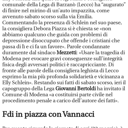
comunale della Lega di Barzanò (Lecco) ha “augurato”
di finire nel mirino di un’auto impazzita, come
avvenuto sabato scorso sulla via Emilia.
Commentando la presenza di Schlein nel suo paese,
la consigliera Debora Piazza si è chiesta se «non
abbiamo qualcuno che guida con problemi di
depressione disoccupato che offende i cristiani che
passa di lì e ci fa un favore». Parole condannate
duramente dal sindaco
Mezzetti
: «Usare la tragedia di
Modena per evocare gravi conseguenze sull’integrità
fisica degli avversari politici è raccapricciante. Di
fronte alle parole della consigliera leghista di Lecco
esprimo la mia più profonda solidarietà e vicinanza a
Elly Schlein». Restando sui fatti di sabato scorso, ieri il
capogruppo della Lega
Giovanni Bertoldi
ha invitato il
Comune di Modena «a costituirsi parte civile nel
procedimento penale a carico dell’autore dei fatti».
Fdi in piazza con Vannacci