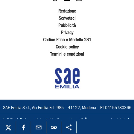
Redazione
Scriveteci
Pubblicità
Privacy
Codice Etico e Modello 231
Cookie policy
Termini e condizioni
SAE Emilia S.r.l., Via Emilia Est, 985 – 41122, Modena – PI 04155780366
I diritti delle immagini e dei testi sono riservati. È espressamente vietata la
loro riproduzione con qualsiasi mezzo e l'adattamento totale o parziale.