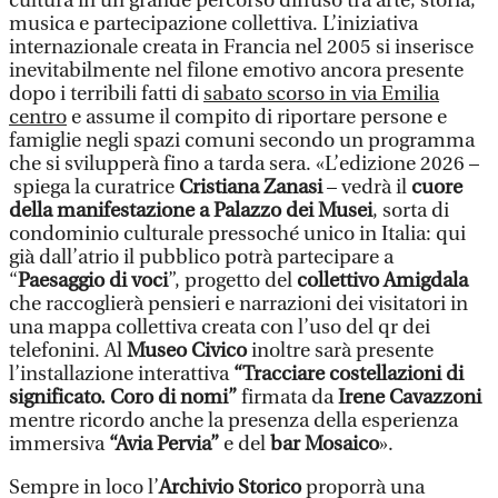
cultura in un grande percorso diffuso tra arte, storia,
musica e partecipazione collettiva. L’iniziativa
internazionale creata in Francia nel 2005 si inserisce
inevitabilmente nel filone emotivo ancora presente
dopo i terribili fatti di
sabato scorso in via Emilia
centro
e assume il compito di riportare persone e
famiglie negli spazi comuni secondo un programma
che si svilupperà fino a tarda sera. «L’edizione 2026 –
spiega la curatrice
Cristiana Zanasi
– vedrà il
cuore
della manifestazione a Palazzo dei Musei
, sorta di
condominio culturale pressoché unico in Italia: qui
già dall’atrio il pubblico potrà partecipare a
“
Paesaggio di voci
”, progetto del
collettivo Amigdala
che raccoglierà pensieri e narrazioni dei visitatori in
una mappa collettiva creata con l’uso del qr dei
telefonini. Al
Museo Civico
inoltre sarà presente
l’installazione interattiva
“Tracciare costellazioni di
significato. Coro di nomi”
firmata da
Irene Cavazzoni
mentre ricordo anche la presenza della esperienza
immersiva
“Avia Pervia”
e del
bar Mosaico
».
Sempre in loco l’
Archivio Storico
proporrà una