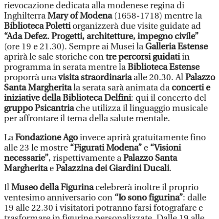
rievocazione dedicata alla modenese regina di
Inghilterra
Mary of Modena
(1658-1718) mentre la
Biblioteca Poletti
organizzerà due visite guidate ad
“Ada Defez. Progetti, architetture, impegno civile”
(ore 19 e 21.30). Sempre ai Musei la
Galleria Estense
aprirà le sale storiche con
tre percorsi guidati
in
programma in serata mentre la
Biblioteca Estense
proporrà una
visita straordinaria
alle 20.30. Al
Palazzo
Santa Margherita
la serata sarà animata da
concerti e
iniziative della Biblioteca Delfini
: qui il concerto del
gruppo Psicantria
che utilizza il linguaggio musicale
per affrontare il tema della salute mentale.
La
Fondazione Ago
invece aprirà gratuitamente fino
alle 23 le mostre
“Figurati Modena”
e
“Visioni
necessarie”
, rispettivamente a
Palazzo Santa
Margherita
e
Palazzina dei Giardini Ducali
.
Il
Museo della Figurina
celebrerà inoltre il proprio
ventesimo anniversario con
“Io sono figurina”
: dalle
19 alle 22.30 i visitatori potranno farsi fotografare e
trasformare in figurine personalizzate. Dalle 19 alle