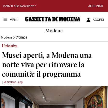
Gazzetta
Iscriviti alle Newsletter
ABBONATI
di
MENU
ACCEDI
Modena
Modena
Modena
Cronaca
L’iniziativa
Musei aperti, a Modena una
notte viva per ritrovare la
comunità: il programma
di Stefano Luppi