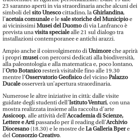
23 saranno aperti in via straordinaria anche alcuni dei
simboli del
sito Unesco
cittadino, la
Ghirlandina
,
l’
acetaia comunale
e le
sale storiche del Municipio
e
ai vicinissimi
Musei del Duomo
di via Lanfranco è
prevista una
visita speciale
alle 21 sul dialogo tra
installazioni contemporanee e antichi arazzi.
Ampio anche il coinvolgimento di
Unimore
che aprirà
i propri
musei
con percorsi dedicati alla biodiversità,
alla paleontologia e alla matematica e, poco lontano,
l’
Orto Botanico
resterà visitabile fino alle 19.30
mentre l’
Osservatorio Geofisico
del vicino
Palazzo
Ducale
osserverà un’apertura straordinaria.
Numerose le altre iniziative in città: dalle visite
guidate degli studenti dell’
Istituto Venturi
, con una
mostra realizzata insieme alla raccolta d’arte
Assicoop
, alle attività dell’
Accademia di Scienze,
Lettere e Arti
passando per il reading dell’
Archivio
Diocesano
(18.30) e le mostre de
La Galleria Bper
e
del
Consorzio Creativo
.