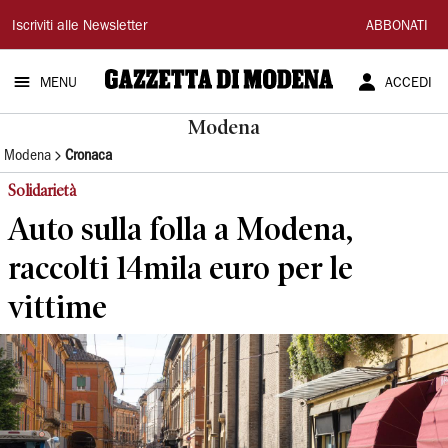
Gazzetta
Iscriviti alle Newsletter
ABBONATI
di
MENU
ACCEDI
Modena
Modena
Modena
Cronaca
Solidarietà
Auto sulla folla a Modena,
raccolti 14mila euro per le
vittime