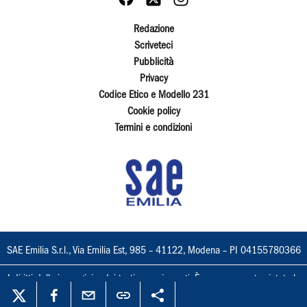
Redazione
Scriveteci
Pubblicità
Privacy
Codice Etico e Modello 231
Cookie policy
Termini e condizioni
SAE Emilia S.r.l., Via Emilia Est, 985 – 41122, Modena – PI 04155780366
I diritti delle immagini e dei testi sono riservati. È espressamente vietata la
loro riproduzione con qualsiasi mezzo e l'adattamento totale o parziale.