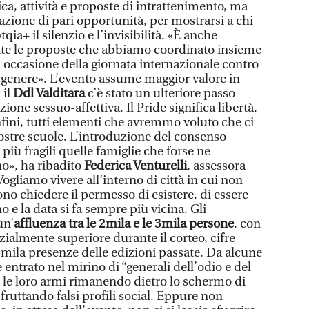
ca, attività e proposte di intrattenimento, ma
cazione di pari opportunità, per mostrarsi a chi
qia+ il silenzio e l’invisibilità. «È anche
tte le proposte che abbiamo coordinato insieme
n occasione della giornata internazionale contro
i genere». L’evento assume maggior valore in
 il
Ddl Valditara
c’è stato un ulteriore passo
zione sessuo-affettiva. Il Pride significa libertà,
nfini, tutti elementi che avremmo voluto che ci
nostre scuole. L’introduzione del consenso
iù fragili quelle famiglie che forse ne
o», ha ribadito
Federica Venturelli
, assessora
Vogliamo vivere all’interno di città in cui non
no chiedere il permesso di esistere, di essere
no e la data si fa sempre più vicina. Gli
un’
affluenza tra le 2mila e le 3mila persone
, con
ialmente superiore durante il corteo, cifre
 5mila presenze delle edizioni passate. Da alcune
 entrato nel mirino di
“generali dell’odio e del
e le loro armi rimanendo dietro lo schermo di
ruttando falsi profili social. Eppure non