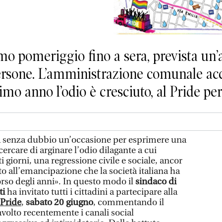
 pomeriggio fino a sera, prevista un’af
ersone. L’amministrazione comunale acc
mo anno l’odio è cresciuto, al Pride per i
enza dubbio un’occasione per esprimere una
cercare di arginare l’odio dilagante a cui
 giorni, una regressione civile e sociale, ancor
to all’emancipazione che la società italiana ha
orso degli anni». In questo modo il
sindaco di
ti
ha invitato tutti i cittadini a partecipare alla
Pride
,
sabato 20 giugno
, commentando il
ravolto recentemente i canali social