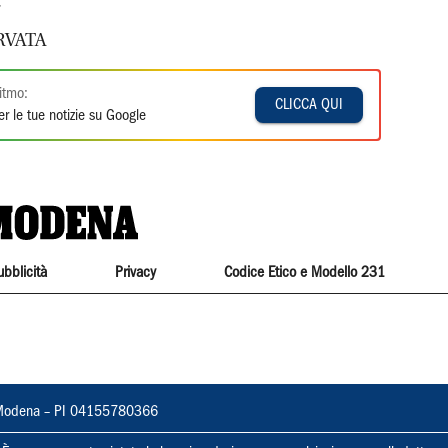
.
RVATA
itmo:
CLICCA QUI
r le tue notizie su Google
ubblicità
Privacy
Codice Etico e Modello 231
22, Modena – PI 04155780366