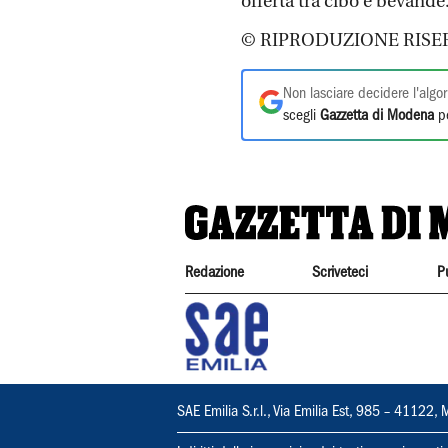
offerta tra cibo e bevande
© RIPRODUZIONE RISE
Non lasciare decidere l'algor
scegli
Gazzetta di Modena
pe
Redazione
Scriveteci
P
SAE Emilia S.r.l., Via Emilia Est, 985 – 411