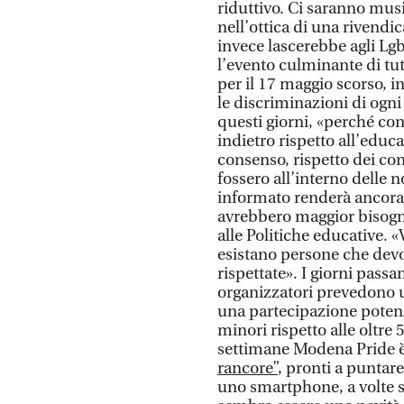
riduttivo. Ci saranno musi
nell’ottica di una rivendi
invece lascerebbe agli Lgbt
l’evento culminante di tu
per il 17 maggio scorso, i
le discriminazioni di ogn
questi giorni, «perché con
indietro rispetto all’educa
consenso, rispetto dei co
fossero all’interno delle 
informato renderà ancora p
avrebbero maggior bisogn
alle Politiche educative. «
esistano persone che devo
rispettate». I giorni passa
organizzatori prevedono 
una partecipazione potenz
minori rispetto alle oltre
settimane Modena Pride è
rancore”
, pronti a puntar
uno smartphone, a volte sf