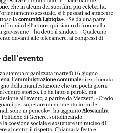
 aggressive ed intimidatorie. Dalle battute
one
, che in alcuni dei suoi film più celebri ha
l’orientamento sessuale, si è passati ad attaccare
ttoso la
comunità Lgbtqia+
. «Se da una parte
’ironia dell’attore, qui siamo di fronte alla
ni gravissime – ha detto il sindaco – Qualcuno
ente davanti alle telecamere, ai congressi di
 dell’evento
nza stampa organizzata martedì 16 giugno
dena
, l’
amministrazione comunale
si è schierata
no della manifestazione che tra pochi giorni
el centro storico. Lo ha fatto a parole, ma
esione all’evento, a partire da Mezzetti. «Credo
narci per superare un momento in cui le
zionali sono in pericolo», ha aggiunto
Alessandra
e Politiche di Genere, sottolineando
 la coesione sociale e sostenere un nucleo di
re al centro il rispetto. Chiamarla festa è