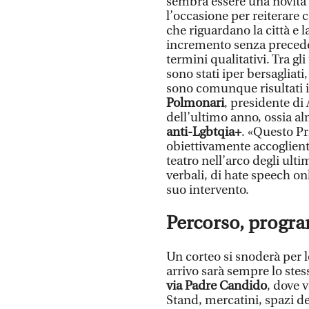
sembra essere una novità e,
l’occasione per reiterare 
che riguardano la città e
incremento senza precede
termini qualitativi. Tra g
sono stati iper bersagliati
sono comunque risultati 
Polmonari
, presidente di
dell’ultimo anno, ossia 
anti-Lgbtqia+
. «Questo Pr
obiettivamente accogliente
teatro nell’arco degli ult
verbali, di hate speech on
suo intervento.
Percorso, progra
Un corteo si snoderà per le
arrivo sarà sempre lo stess
via Padre Candido
, dove 
Stand, mercatini, spazi de