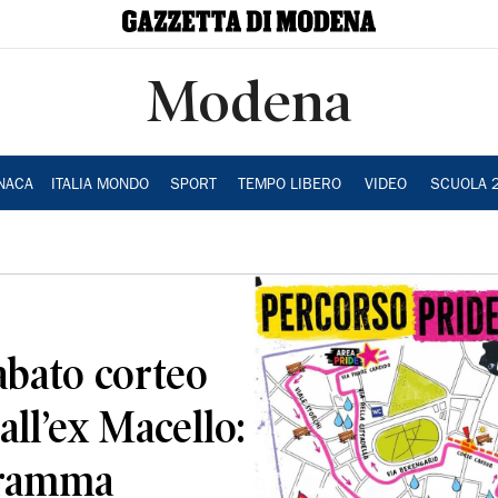
Modena
NACA
ITALIA MONDO
SPORT
TEMPO LIBERO
VIDEO
SCUOLA 
abato corteo
 all’ex Macello:
gramma