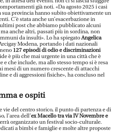
 in attesa dell’evento, non ci si lascia sfuggire
comportamenti già noti. «Da agosto 2025 i casi
 la sua provincia hanno subito obiettivamente un
nti. C’è stata anche un’esacerbazione in
li ultimi post che abbiamo pubblicato alcuni
, ma anche altri, passati più in sordina, non
immuni da insulti». Lo ha spiegato
Angelica
 Arcigay Modena, portando i dati nazionali
almeno
127 episodi di odio e discriminazioni
ide è più che mai urgente in una città che è
 e che include, ma allo stesso tempo si è resa
imi mesi di un numero crescente di attacchi
line e di aggressioni fisiche», ha concluso nel
mma e ospiti
 vie del centro storico, il punto di partenza e di
o, l’area dell’
ex Macello
tra via IV Novembre e
verrà organizzato un festival socio-culturale.
dicati a bimbi e famiglie e molte altre proposte