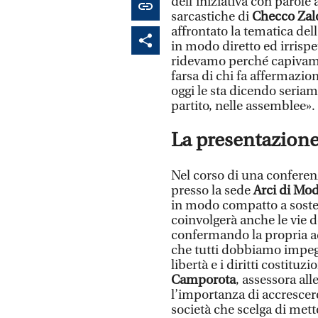
dell’iniziativa con parole
sarcastiche di
Checco Zal
affrontato la tematica del
in modo diretto ed irrispe
ridevamo perché capivamo l
farsa di chi fa affermazio
oggi le sta dicendo seriam
partito, nelle assemblee».
La presentazione
Nel corso di una confere
presso la sede
Arci di Mo
in modo compatto a sosteg
coinvolgerà anche le vie d
confermando la propria ad
che tutti dobbiamo impeg
libertà e i diritti costitu
Camporota
, assessora all
l’importanza di accrescere
società che scelga di mette