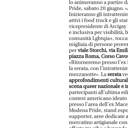
lo animeranno a partire 
Pride, sabato 20 giugno. «A
Inizieranno gli intrattenim
attivi i food truck e gli s
vicepresidente di Arcigay
e inclusiva per visibilità,
comunità Lgbtqia+, toccan
migliaia di persone proven
per
viale Storchi, via Emi
piazza Roma, Corso Cavour,
«Ritorneremo presso l’ex 
la serata, con l’intratten
mezzanotte». La
serata
ve
approfondimenti culturali,
scena queer nazionale e i
partecipanti all’ultima ed
contest americano ideato
presso l’area dell’ex Mace
Modena Pride, stand espos
supporter, aree dedicate 
mercatino artigianale con r