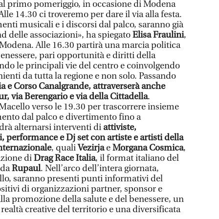
dal primo pomeriggio, in occasione di Modena
lle 14.30 ci troveremo per dare il via alla festa.
enti musicali e i discorsi dal palco, saranno già
tand delle associazioni», ha spiegato
Elisa Fraulini
,
 Modena. Alle 16.30 partirà una marcia politica
 benessere, pari opportunità e diritti della
do le principali vie del centro e coinvolgendo
ienti da tutta la regione e non solo. Passando
lia e Corso Canalgrande, attraverserà anche
 via Berengario e via della Cittadella
.
Macello verso le 19.30 per trascorrere insieme
imento dal palco e divertimento fino a
drà alternarsi interventi di
attiviste,
 performance e Dj set con artiste e artisti della
nternazionale
, quali
Vezirja
e
Morgana Cosmica
,
izione di
Drag Race Italia
, il format italiano del
 da
Rupaul
. Nell’arco dell’intera giornata,
llo, saranno presenti punti informativi del
itivi di organizzazioni partner, sponsor e
alla promozione della salute e del benessere, un
ealtà creative del territorio e una diversificata