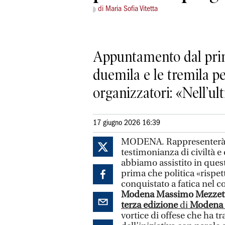
di Maria Sofia Vitetta
Appuntamento dal primo
duemila e le tremila p
organizzatori: «Nell’ulti
17 giugno 2026 16:39
MODENA. Rappresenterà s
testimonianza di civiltà e 
abbiamo assistito in questi
prima che politica «rispet
conquistato a fatica nel c
Modena Massimo Mezzet
terza edizione
di
Modena 
vortice di offese che ha t