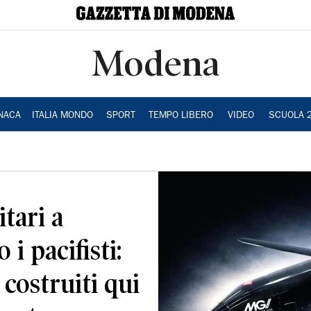
Modena
NACA
ITALIA MONDO
SPORT
TEMPO LIBERO
VIDEO
SCUOLA 
tari a
i pacifisti:
costruiti qui