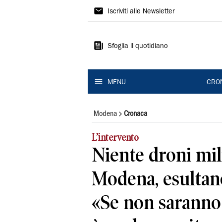
Gazzetta
Iscriviti alle Newsletter
di
Modena
Sfoglia il quotidiano
MENU
CRO
Modena
Cronaca
L’intervento
Niente droni mili
Modena, esultano 
«Se non saranno 