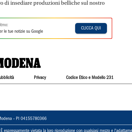
vo di insediare produzioni belliche sul nostro
itmo:
CLICCA QUI
r le tue notizie su Google
ubblicità
Privacy
Codice Etico e Modello 231
22, Modena – PI 04155780366
ti. È espressamente vietata la loro riproduzione con qualsiasi mezzo e l'adattame