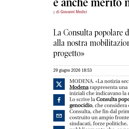
è anche merito 
di Giovanni Medici
La Consulta popolare d
alla nostra mobilitazio
progetto»
29 giugno 2026 18:53
MODENA. «La notizia se
Modena
rappresenta una s
iniziali che indicavano la
Lo scrive la
Consulta popol
genocidio
, che considera 
Consulta, che fin dal pri
costruito un ampio fronte
sindacati, forze politiche,