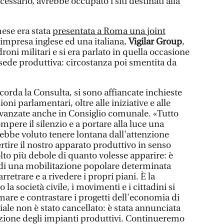
ssario, avrebbe occupato i siti destinati alla
ese era stata
presentata a Roma una joint
n’impresa inglese ed una italiana,
Vigilar Group
,
roni militari e si era parlato in quella occasione
ede produttiva: circostanza poi smentita da
corda la Consulta, si sono affiancate inchieste
ioni parlamentari, oltre alle iniziative e alle
avanzate anche in Consiglio comunale. «Tutto
mpere il silenzio e a portare alla luce una
bbe voluto tenere lontana dall'attenzione
tire il nostro apparato produttivo in senso
lto più debole di quanto volesse apparire: è
 di una mobilitazione popolare determinata
rretrare e a rivedere i propri piani. È la
a società civile, i movimenti e i cittadini si
are e contrastare i progetti dell'economia di
riale non è stato cancellato: è stata annunciata
azione degli impianti produttivi. Continueremo