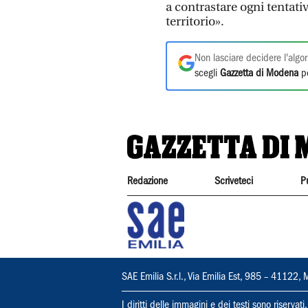
a contrastare ogni tentati
territorio».
Non lasciare decidere l'algor
scegli
Gazzetta di Modena
pe
Redazione
Scriveteci
P
SAE Emilia S.r.l., Via Emilia Est, 985 – 411
I diritti delle immagini e dei testi sono riserva