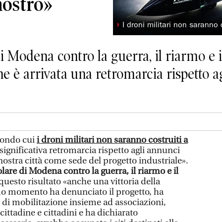
nostro»
◗
I droni militari non saranno
i Modena contro la guerra, il riarmo e i
ne è arrivata una retromarcia rispetto ag
condo cui
i droni militari non saranno costruiti a
ignificativa retromarcia rispetto agli annunci
 nostra città come sede del progetto industriale».
are di Modena contro la guerra, il riarmo e il
questo risultato «anche una vittoria della
mo momento ha denunciato il progetto, ha
 di mobilitazione insieme ad associazioni,
 cittadine e cittadini e ha dichiarato