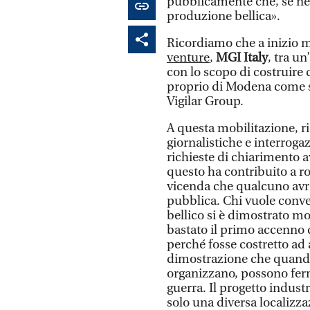
pubblicamente che, se nece
produzione bellica».
Ricordiamo che a inizio m
venture
,
MGI Italy
, tra u
con lo scopo di costruire d
proprio di Modena come s
Vigilar Group.
A questa mobilitazione, ri
giornalistiche e interrogaz
richieste di chiarimento 
questo ha contribuito a ro
vicenda che qualcuno avre
pubblica. Chi vuole conver
bellico si è dimostrato mo
bastato il primo accenno
perché fosse costretto ad a
dimostrazione che quando l
organizzano, possono ferm
guerra. Il progetto indust
solo una diversa localizz