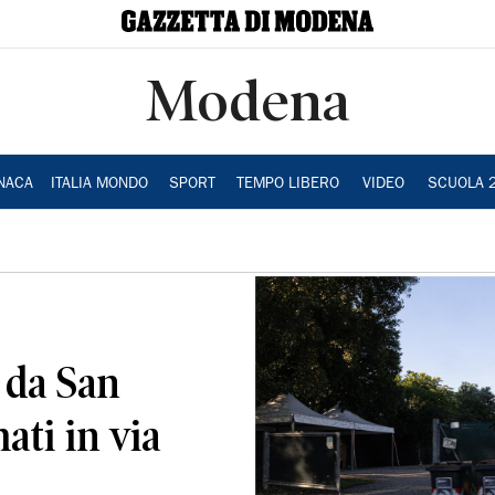
Modena
NACA
ITALIA MONDO
SPORT
TEMPO LIBERO
VIDEO
SCUOLA 
 da San
ati in via