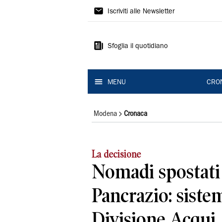
Gazzetta
Iscriviti alle Newsletter
di
Modena
Sfoglia il quotidiano
MENU
CRO
Modena
Cronaca
La decisione
Nomadi spostati
Pancrazio: sistem
Divisione Acqui