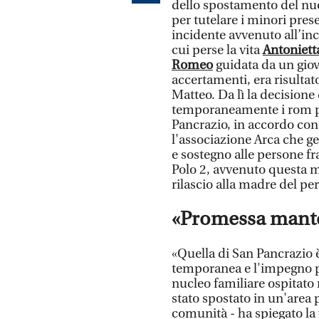
dello spostamento del nuc
per tutelare i minori prese
incidente avvenuto all’inc
cui perse la vita
Antonietta
Romeo
guidata da un giov
accertamenti, era risult
Matteo. Da lì la decision
temporaneamente i rom p
Pancrazio, in accordo con
l'associazione Arca che g
e sostegno alle persone fra
Polo 2, avvenuto questa ma
rilascio alla madre del pe
«Promessa mant
«Quella di San Pancrazio 
temporanea e l'impegno pre
nucleo familiare ospitato n
stato spostato in un'area 
comunità - ha spiegato la