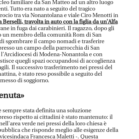
leo familiare da San Matteo ad un altro luogo
nti. Tutto era nato a seguito del tragico
rocio tra via Nonantolana e viale Ciro Menotti in
 Berselli, travolta in auto con la figlia da un’Alfa
ane in fuga dai carabinieri. Il ragazzo, dopo gli
ato un membro della comunità Rom di San
e di sgombrare il campo nomadi e trasferire
resso un campo della parrocchia di San
 l’Arcidiocesi di Modena-Nonantola e con
estisce quegli spazi occupandosi di accoglienza
gili. Il successivo trasferimento nei pressi del
ttina, è stato reso possibile a seguito del
rmesso di soggiorno.
enuta»
è sempre stata definita una soluzione
so rispetto ai cittadini è stato mantenuto: il
ell'area verde nei pressi della loro chiesa è
pubblica che risponde meglio alle esigenze della
 vicesindaca Francesca Maletti -. Questa