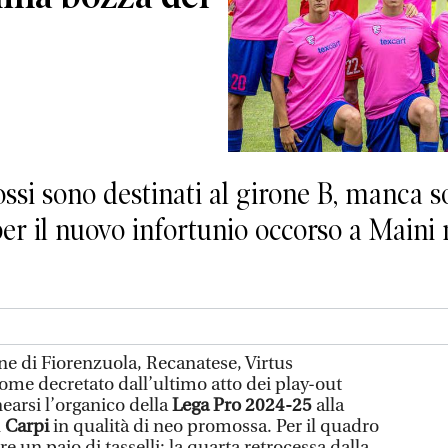
si sono destinati al girone B, manca so
 per il nuovo infortunio occorso a Main
ne di Fiorenzuola, Recanatese, Virtus
ome decretato dall’ultimo atto dei play-out
inearsi l’organico della
Lega Pro 2024-25
alla
l
Carpi
in qualità di neo promossa. Per il quadro
e un paio di tasselli: la quarta retrocessa dalla