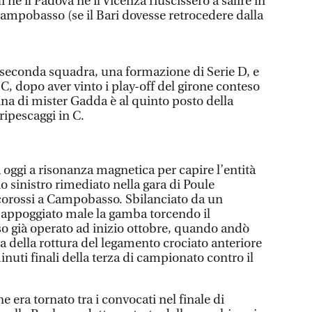
i né il Padova né il Vicenza riuscissero a salire in
Campobasso (se il Bari dovesse retrocedere dalla
seconda squadra, una formazione di Serie D, e
 C, dopo aver vinto i play-off del girone conteso
nna di mister Gadda è al quinto posto della
ripescaggi in C.
 oggi a risonanza magnetica per capire l’entità
io sinistro rimediato nella gara di Poule
corossi a Campobasso. Sbilanciato da un
a appoggiato male la gamba torcendo il
sso già operato ad inizio ottobre, quando andò
za della rottura del legamento crociato anteriore
inuti finali della terza di campionato contro il
e era tornato tra i convocati nel finale di