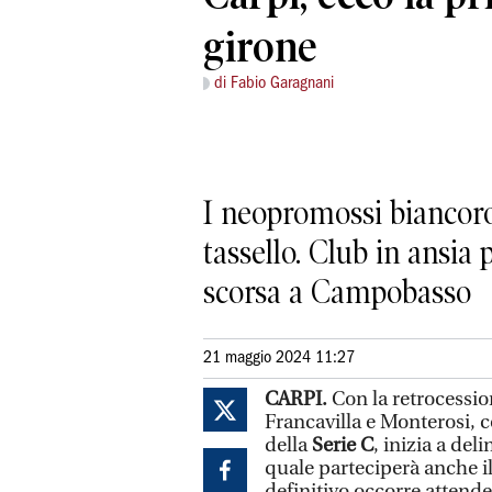
girone
di Fabio Garagnani
I neopromossi biancoros
tassello. Club in ansia
scorsa a Campobasso
21 maggio 2024 11:27
CARPI.
Con la retrocessio
Francavilla e Monterosi, c
della
Serie C
, inizia a del
quale parteciperà anche i
definitivo occorre attender