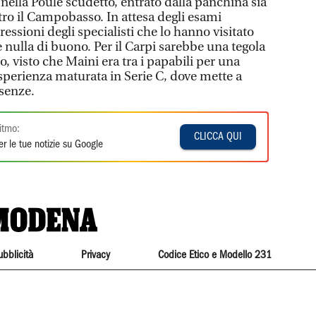
 nella Poule scudetto, entrato dalla panchina sia
tro il Campobasso. In attesa degli esami
essioni degli specialisti che lo hanno visitato
e nulla di buono. Per il Carpi sarebbe una tegola
o, visto che Maini era tra i papabili per una
esperienza maturata in Serie C, dove mette a
senze.
itmo:
CLICCA QUI
r le tue notizie su Google
ubblicità
Privacy
Codice Etico e Modello 231