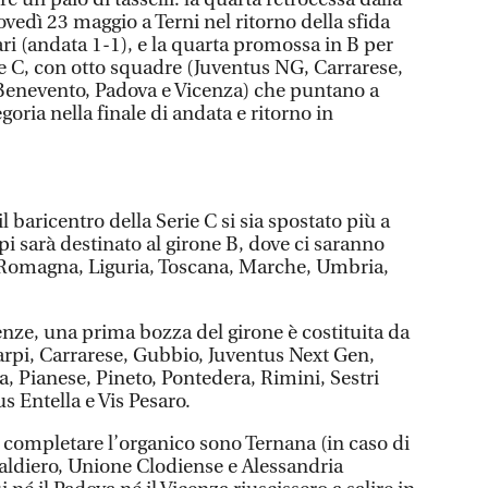
ovedì 23 maggio a Terni nel ritorno della sfida
Bari (andata 1-1), e la quarta promossa in B per
ie C, con otto squadre (Juventus NG, Carrarese,
, Benevento, Padova e Vicenza) che puntano a
egoria nella finale di andata e ritorno in
il baricentro della Serie C si sia spostato più a
rpi sarà destinato al girone B, dove ci saranno
-Romagna, Liguria, Toscana, Marche, Umbria,
enze, una prima bozza del girone è costituita da
arpi, Carrarese, Gubbio, Juventus Next Gen,
, Pianese, Pineto, Pontedera, Rimini, Sestri
us Entella e Vis Pesaro.
r completare l’organico sono Ternana (in caso di
Caldiero, Unione Clodiense e Alessandria