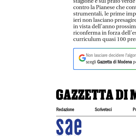
stagione e sul prato verde
contro la Pianese che con
strumentali, le prime impr
ieri non lasciano presagir
in vista dell’anno prossim
riconferma in forza dell’
curriculum quasi 100 pre
Non lasciare decidere l'algor
scegli
Gazzetta di Modena
pe
Redazione
Scriveteci
P