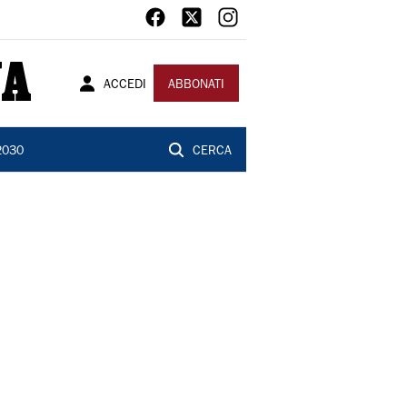
ACCEDI
ABBONATI
2030
CERCA