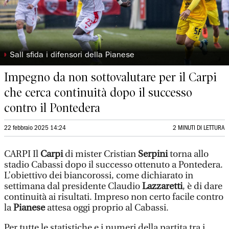
◗
Sall sfida i difensori della Pianese
Impegno da non sottovalutare per il Carpi
che cerca continuità dopo il successo
contro il Pontedera
22 febbraio 2025 14:24
2 MINUTI DI LETTURA
CARPI Il
Carpi
di mister Cristian
Serpini
torna allo
stadio Cabassi dopo il successo ottenuto a Pontedera.
L’obiettivo dei biancorossi, come dichiarato in
settimana dal presidente Claudio
Lazzaretti
, è di dare
continuità ai risultati. Impreso non certo facile contro
la
Pianese
attesa oggi proprio al Cabassi.
Per tutte le statistiche e i numeri della partita tra i