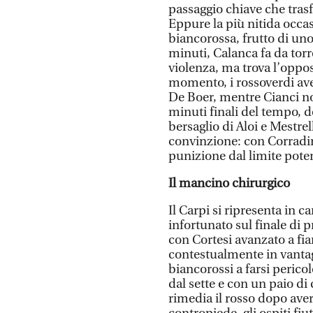
passaggio chiave che tras
Eppure la più nitida occa
biancorossa, frutto di un
minuti, Calanca fa da torr
violenza, ma trova l’oppo
momento, i rossoverdi ave
De Boer, mentre Cianci no
minuti finali del tempo, d
bersaglio di Aloi e Mestrell
convinzione: con Corradini
punizione dal limite poten
Il mancino chirurgico
Il Carpi si ripresenta in c
infortunato sul finale di
con Cortesi avanzato a fia
contestualmente in vantagg
biancorossi a farsi perico
dal sette e con un paio di
rimedia il rosso dopo aver