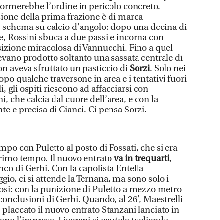
formerebbe l’ordine in pericolo concreto.
sione della prima frazione è di marca
o schema su calcio d’angolo: dopo una decina di
e, Rossini sbuca a due passi e incorna con
sizione miracolosa di Vannucchi. Fino a quel
vano prodotto soltanto una sassata centrale di
n aveva sfruttato un pasticcio di
Sorzi
. Solo nei
opo qualche traversone in area e i tentativi fuori
i, gli ospiti riescono ad affacciarsi con
, che calcia dal cuore dell’area, e con la
te e precisa di Cianci. Ci pensa Sorzi.
ampo con Puletto al posto di Fossati, che si era
 primo tempo. Il nuovo entrato
va in trequarti
,
nco di Gerbi. Con la capolista Entella
io, ci si attende la Ternana, ma sono solo i
losi: con la punizione di Puletto a mezzo metro
 conclusioni di Gerbi. Quando, al 26’, Maestrelli
 placcato il nuovo entrato Stanzani lanciato in