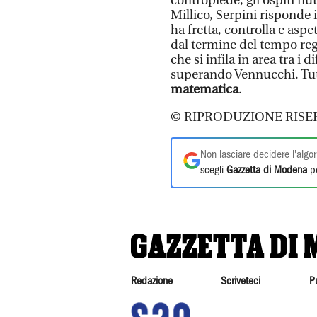
contropiede, gli ospiti fiu
Millico, Serpini risponde
ha fretta, controlla e asp
dal termine del tempo reg
che si infila in area tra i
superando Vennucchi. Tut
matematica
.
© RIPRODUZIONE RISE
Non lasciare decidere l'algor
scegli
Gazzetta di Modena
pe
Redazione
Scriveteci
P