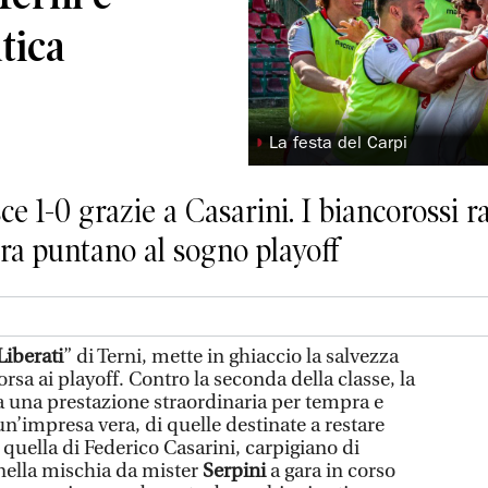
tica
◗
La festa del Carpi
ce 1-0 grazie a Casarini. I biancorossi 
ora puntano al sogno playoff
Liberati
” di Terni, mette in ghiaccio la salvezza
rsa ai playoff. Contro la seconda della classe, la
 una prestazione straordinaria per tempra e
n’impresa vera, di quelle destinate a restare
quella di Federico Casarini, carpigiano di
o nella mischia da mister
Serpini
a gara in corso