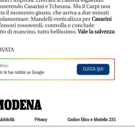
tano l’impresa. Liverani si cautela togliendo
 inserendo Casarini e Tcheuna. Ma il Carpi non
etta il momento giusto, che arriva a due minuti
olamentare: Mandelli verticalizza per
Casarini
 difensori rossoverdi, controlla e conclude
to di mancino, tutto bellissimo.
Vale la salvezza
RVATA
itmo:
CLICCA QUI
r le tue notizie su Google
ubblicità
Privacy
Codice Etico e Modello 231