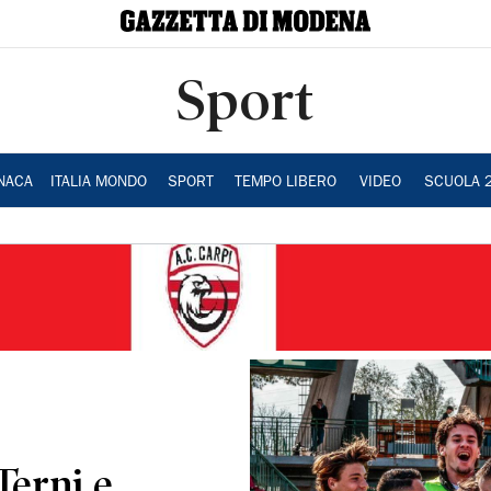
Sport
NACA
ITALIA MONDO
SPORT
TEMPO LIBERO
VIDEO
SCUOLA 
 Terni e