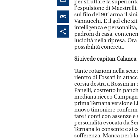
per sfruttare la superior
l’espulsione di Maestrelli
sul filo del 90’ arma il si
Vannucchi. È il gol che zit
intelligenza e personalità,
padroni di casa, contenen
lucidità nella ripresa. Ora
possibilità concreta.
Si rivede capitan Calanca
Tante rotazioni nella scac
rientro di Fossati in attac
corsia destra a Rossini in
Panelli, costretto in panc
mediana riecco Campagna 
prima Ternana versione Li
nuovo timoniere conferma
fare i conti con assenze e
personalità evocata da Ser
Ternana lo consente e si 
sofferenza. Manca però l