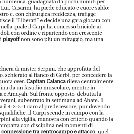
ità numerica, guadagnata da pochi minuti per
. Lui, Casarini, ha piede educato e cuore saldo:
nistro e, con chirurgica freddezza, trafigge
tisce il “Liberati” e decide una gara giocata con
 nella quale il Carpi ha concesso briciole ai
doli con ordine e ripartendo con crescente
 i
playoff
non sono più un miraggio, ma una
chiera di mister Serpini, che approfitta del
co, schierato al fianco di Gerbi, per concedere la
 quota over.
Capitan Calanca
rileva centralmente
hina da un fastidio muscolare, mentre in
e Amayah. Sul fronte opposto, debutta la
verani, subentrato in settimana ad Abate. Il
 il 4-2-3-1 caro al predecessore, pur dovendo
 squalifiche. Il Carpi scende in campo con la
pini alla vigilia, manovra con criterio quando la
compatta con disciplina nei momenti di
a
connessione tra centrocampo e attacco
: quel