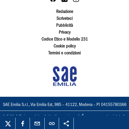
Redazione
Scriveteci
Pubblicità
Privacy
Codice Etico e Modello 231
Cookie policy
Termini e condizioni
SAE Emilia S.r.l., Via Emilia Est, 985 – 41122, Modena – PI 04155780366
I diritti delle immagini e dei testi sono riservati. È espressamente vietata la
loro riproduzione con qualsiasi mezzo e l'adattamento totale o parziale.