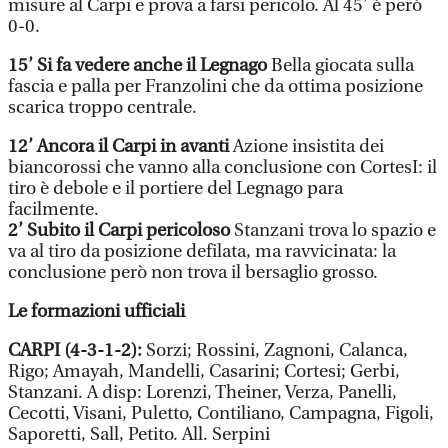
misure al Carpi e prova a farsi pericolo. Al 45’ è però
0-0.
15’ Si fa vedere anche il Legnago
Bella giocata sulla
fascia e palla per Franzolini che da ottima posizione
scarica troppo centrale.
12’ Ancora il Carpi in avanti
Azione insistita dei
biancorossi che vanno alla conclusione con CortesI: il
tiro è debole e il portiere del Legnago para
facilmente.
2’ Subito il Carpi pericoloso
Stanzani trova lo spazio e
va al tiro da posizione defilata, ma ravvicinata: la
conclusione però non trova il bersaglio grosso.
Le formazioni ufficiali
CARPI (4-3-1-2):
Sorzi; Rossini, Zagnoni, Calanca,
Rigo; Amayah, Mandelli, Casarini; Cortesi; Gerbi,
Stanzani. A disp: Lorenzi, Theiner, Verza, Panelli,
Cecotti, Visani, Puletto, Contiliano, Campagna, Figoli,
Saporetti, Sall, Petito. All. Serpini