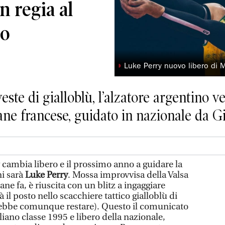
n regia al
co
◗
Luke Perry nuovo libero di
veste di gialloblù, l’alzatore argentino ve
ovane francese, guidato in nazionale da 
mbia libero e il prossimo anno a guidare la
ni sarà
Luke Perry
. Mossa improvvisa della Valsa
ne fa, è riuscita con un blitz a ingaggiare
 il posto nello scacchiere tattico gialloblù di
trebbe comunque restare). Questo il comunicato
iano classe 1995 e libero della nazionale,