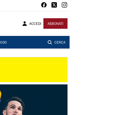
ACCEDI
ABBONATI
2030
CERCA