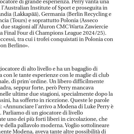
iocatore di grande esperienza. Perry vanta una
 l’Australian Institute of Sport e proseguita in
landia (Lakkapää), Germania (Berlin Recycling e
ncia (Tours) e soprattutto Polonia (Asseco
 due stagioni all’Aluron CMC Warta Zawiercie
la Final Four di Champions League 2024/25).
cessi, tra cui i trofei conquistati in Polonia con
on Berlino».
giocatore di alto livello e ha un bagaglio di
a con le tante esperienze con le maglie di club
nale, di prim'ordine. Un libero difficilmente
uadra, seppur forte, però Perry mancava
elle ultime due stagioni, specialmente dopo la
ini, ha sofferto in ricezione. Queste le parole
i: «Annunciare l’arrivo a Modena di Luke Perry è
Parliamo di un giocatore di livello
e uno dei più forti liberi in circolazione, che
e della pallavolo moderna. Voglio sottolineare
ente Modena, aveva tante altre possibilità di