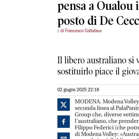
pensa a Oualou i
posto di De Cec
di Francesco Cottafava
Il libero australiano si 
sostituirlo piace il gi
02 giugno 2025 22:18
MODENA. Modena Volley ca
seconda linea al PalaPani
Group che, diverse settima
l’australiano, che prenderà
Filippo Federici (che po
di Modena Volley: «Austral