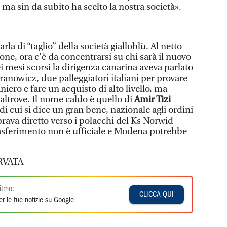
, ma sin da subito ha scelto la nostra società».
la di “taglio” della società gialloblù
. Al netto
one, ora c'è da concentrarsi su chi sarà il nuovo
ei mesi scorsi la dirigenza canarina aveva parlato
ranowicz, due palleggiatori italiani per provare
niero e fare un acquisto di alto livello, ma
altrove. Il nome caldo è quello di
Amir Tizi
di cui si dice un gran bene, nazionale agli ordini
rava diretto verso i polacchi del Ks Norwid
asferimento non è ufficiale e Modena potrebbe
.
RVATA
itmo:
CLICCA QUI
r le tue notizie su Google