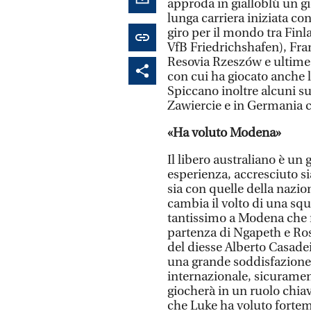
approda in gialloblù un g
lunga carriera iniziata con
giro per il mondo tra Fin
VfB Friedrichshafen), Fra
Resovia Rzeszów e ultime
con cui ha giocato anche 
Spiccano inoltre alcuni suc
Zawiercie e in Germania c
«Ha voluto Modena»
Il libero australiano è un 
esperienza, accresciuto si
sia con quelle della nazio
cambia il volto di una sq
tantissimo a Modena che n
partenza di Ngapeth e Ross
del diesse Alberto Casade
una grande soddisfazione. 
internazionale, sicurament
giocherà in un ruolo chiav
che Luke ha voluto fortem