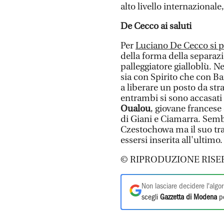
alto livello internazionale
De Cecco ai saluti
Per
Luciano De Cecco si par
della forma della separazi
palleggiatore gialloblù. N
sia con Spirito che con Ba
a liberare un posto da stra
entrambi si sono accasati 
Oualou
, giovane francese 
di Giani e Ciamarra. Semb
Czestochowa ma il suo tr
essersi inserita all'ultimo
© RIPRODUZIONE RISE
Non lasciare decidere l'algor
scegli
Gazzetta di Modena
pe