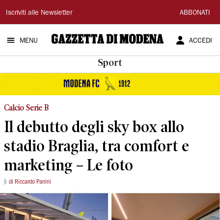
Gazzetta
Iscriviti alle Newsletter
ABBONATI
di
MENU
ACCEDI
Modena
Sport
Calcio Serie B
Il debutto degli sky box allo
stadio Braglia, tra comfort e
marketing – Le foto
di Riccardo Panini