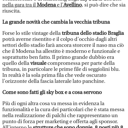
nella gara tra il
Modena
e l’
Avellino
, si può dire che sia
riuscita.
La grande novità che cambia la vecchia tribuna
Forse lo stile vintage della
tribuna dello stadio Braglia
potrà averne risentito e il colpo d’occhio dagli altri
settori dello stadio farà ancora storcere il naso ma ciò
che il Modena ha allestito è moderno e funzionale e
soprattutto ben fatto. Il primo grande dubbio era
quello della
visuale
compromessa per parte della
tribuna, in particolare le prime file di seggiolini blu.
In realtà è la sola prima fila che vede oscurato
l’orizzonte della fascia laterale lato panchine.
Come sono fatti gli sky box e a cosa servono
Più di ogni altra cosa va messa in evidenza la
funzionalità e la cura dei particolari che è stata messa
nella realizzazione di palchi che rappresentano un
punto di forza per marketing e offerta agli sponsor.
All’interno le
strutture che sono doppie, 8 posti più 8
,