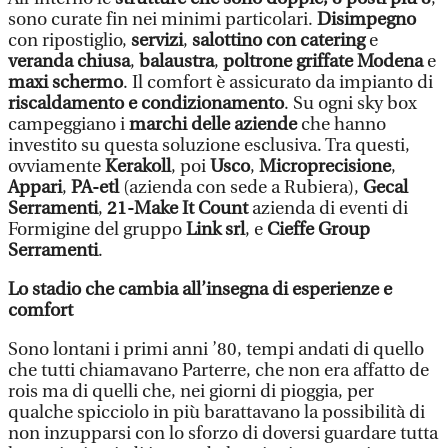
sono curate fin nei minimi particolari.
Disimpegno
con ripostiglio,
servizi
,
salottino con catering
e
veranda chiusa
,
balaustra
,
poltrone griffate Modena
e
maxi schermo
. Il comfort è assicurato da impianto di
riscaldamento e condizionamento
. Su ogni sky box
campeggiano i
marchi delle aziende
che hanno
investito su questa soluzione esclusiva. Tra questi,
ovviamente
Kerakoll
, poi
Usco
,
Microprecisione
,
Appari
,
PA-etl
(azienda con sede a Rubiera),
Gecal
Serramenti
,
21-Make It Count
azienda di eventi di
Formigine del gruppo
Link srl
, e
Cieffe Group
Serramenti
.
Lo stadio che cambia all’insegna di esperienze e
comfort
Sono lontani i primi anni ’80, tempi andati di quello
che tutti chiamavano Parterre, che non era affatto de
rois ma di quelli che, nei giorni di pioggia, per
qualche spicciolo in più barattavano la possibilità di
non inzupparsi con lo sforzo di doversi guardare tutta