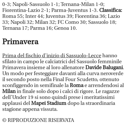
0-3; Napoli-Sassuolo 1-1; Ternana-Milan 1-0;
Fiorentina-Lazio 2-1; Parma-Juventus 1-3.
Classifica:
Roma 55; Inter 44; Juventus 39; Fiorentina 36; Lazio
33; Napoli 32; Milan 32; FC Como 30; Sassuolo 18;
Ternana 17; Parma 16; Genoa 10.
Primavera
Prima del fischio d’inizio di Sassuolo-Lecce
hanno
sfilato in campo le calciatrici del Sassuolo femminile
Primavera insieme al loro allenatore
Davide Balugani
.
Un modo per festeggiare davanti alla curva neroverde
il secondo posto nella Final Four Scudetto, ottenuto
sconfiggendo in semifinale la
Roma
e arrendendosi al
Milan
in finale solo dopo i calci di rigore. Le ragazze
dell’Under 19 si sono quindi prese i meritatissimi
applausi del
Mapei Stadium
dopo la straordinaria
stagione appena vissuta.
© RIPRODUZIONE RISERVATA