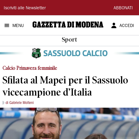
Gazzetta
Iscriviti alle Newsletter
ABBONATI
di
MENU
ACCEDI
Modena
Sport
Calcio Primavera femminile
Sfilata al Mapei per il Sassuolo
vicecampione d’Italia
di Gabriele Molteni