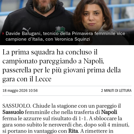
◗
Davide Balugani, tecnico della Primavera femminile vice
campione d’Italia, con Veronica Squinzi
La prima squadra ha concluso il
campionato pareggiando a Napoli,
passerella per le più giovani prima della
gara con il Lecce
18 maggio 2026 10:56
2 MINUTI DI LETTURA
SASSUOLO. Chiude la stagione con un pareggio il
Sassuolo
femminile che nella trasferta di
Napoli
ferma le azzurre sul risultato di 1-1. A sbloccare la
gara sono subito le neroverdi che, dopo soli 4 minuti,
si portano in vantaggio con
Rita
. A rimettere in