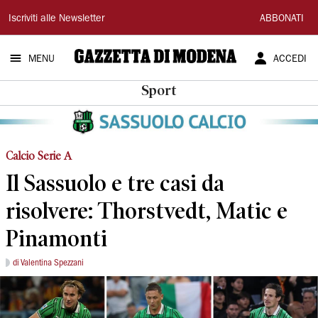
Gazzetta
Iscriviti alle Newsletter
ABBONATI
di
MENU
ACCEDI
Modena
Sport
Calcio Serie A
Il Sassuolo e tre casi da
risolvere: Thorstvedt, Matic e
Pinamonti
di Valentina Spezzani