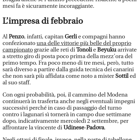
mesi fa è sicuramente incoraggiante.
L’impresa di febbraio
Al
Penzo
, infatti, capitan
Gerli
e compagni hanno
confezionato
una delle vittorie più belle del proprio
campionato
grazie alle reti di
Tonoli
e
Beyuku
arrivate
a stretto giro di posta poco prima della mezz'ora del
primo tempo. Fra poco meno di tre mesi, però, tutto
sarà diverso a partire dalla guida tecnica dei canarini
che non sarà più affidata come noto a mister
Sottil
ed
al suo staff.
Con ogni probabilità, poi, il cammino del Modena
continuerà in trasferta anche negli eventuali impegni
successivi perché in caso di passaggio del turno
contro i lagunari sì tornerà in campo due settimane
dopo, indicativamente mercoledì 2 settembre, per
affrontare la vincente di
Udinese
-
Padova
.
Negli ottavi di finale, invece, nella parte di tabellone