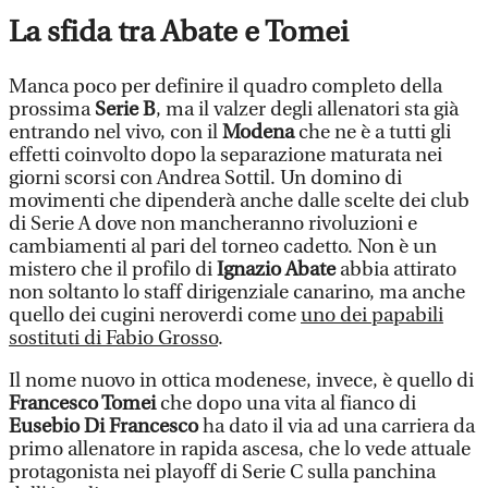
La sfida tra Abate e Tomei
Manca poco per definire il quadro completo della
prossima
Serie B
, ma il valzer degli allenatori sta già
entrando nel vivo, con il
Modena
che ne è a tutti gli
effetti coinvolto dopo la separazione maturata nei
giorni scorsi con Andrea Sottil. Un domino di
movimenti che dipenderà anche dalle scelte dei club
di Serie A dove non mancheranno rivoluzioni e
cambiamenti al pari del torneo cadetto. Non è un
mistero che il profilo di
Ignazio Abate
abbia attirato
non soltanto lo staff dirigenziale canarino, ma anche
quello dei cugini neroverdi come
uno dei papabili
sostituti di Fabio Grosso
.
Il nome nuovo in ottica modenese, invece, è quello di
Francesco Tomei
che dopo una vita al fianco di
Eusebio Di Francesco
ha dato il via ad una carriera da
primo allenatore in rapida ascesa, che lo vede attuale
protagonista nei playoff di Serie C sulla panchina