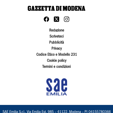
Redazione
Scriveteci
Pubblicità
Privacy
Codice Etico e Modello 231
Cookie policy
Termini e condizioni
SAE Emilia S.r.l., Via Emilia Est, 985 – 41122, Modena – PI 04155780366