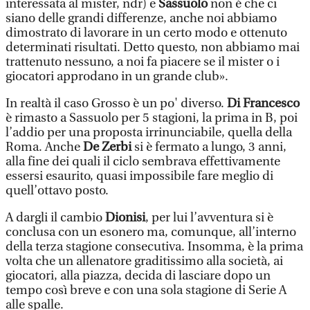
interessata al mister, ndr) e
Sassuolo
non è che ci
siano delle grandi differenze, anche noi abbiamo
dimostrato di lavorare in un certo modo e ottenuto
determinati risultati. Detto questo, non abbiamo mai
trattenuto nessuno, a noi fa piacere se il mister o i
giocatori approdano in un grande club».
In realtà il caso Grosso è un po' diverso.
Di Francesco
è rimasto a Sassuolo per 5 stagioni, la prima in B, poi
l’addio per una proposta irrinunciabile, quella della
Roma. Anche
De Zerbi
si è fermato a lungo, 3 anni,
alla fine dei quali il ciclo sembrava effettivamente
essersi esaurito, quasi impossibile fare meglio di
quell’ottavo posto.
A dargli il cambio
Dionisi
, per lui l’avventura si è
conclusa con un esonero ma, comunque, all’interno
della terza stagione consecutiva. Insomma, è la prima
volta che un allenatore graditissimo alla società, ai
giocatori, alla piazza, decida di lasciare dopo un
tempo così breve e con una sola stagione di Serie A
alle spalle.