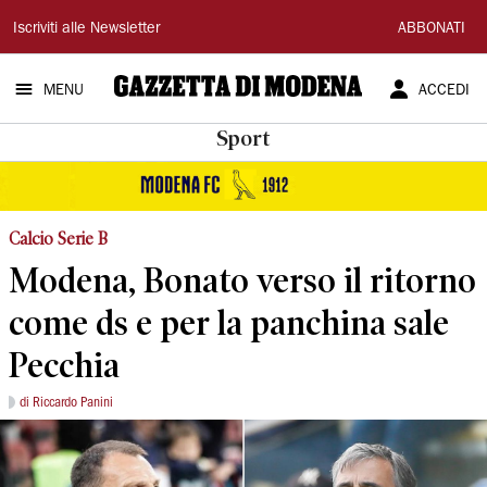
Gazzetta
Iscriviti alle Newsletter
ABBONATI
di
MENU
ACCEDI
Modena
Sport
Calcio Serie B
Modena, Bonato verso il ritorno
come ds e per la panchina sale
Pecchia
di Riccardo Panini