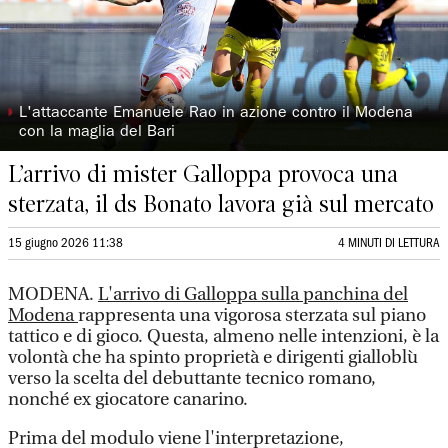
◗
L'attaccante Emanuele Rao in azione contro il Modena
con la maglia del Bari
L’arrivo di mister Galloppa provoca una
sterzata, il ds Bonato lavora già sul mercato
15 giugno 2026 11:38
4 MINUTI DI LETTURA
MODENA.
L'arrivo di Galloppa sulla panchina del
Modena
rappresenta una vigorosa sterzata sul piano
tattico e di gioco. Questa, almeno nelle intenzioni, è la
volontà che ha spinto proprietà e dirigenti gialloblù
verso la scelta del debuttante tecnico romano,
nonché ex giocatore canarino.
Prima del modulo viene l'interpretazione,