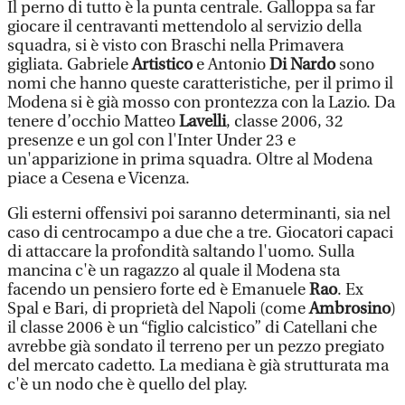
Il perno di tutto è la punta centrale. Galloppa sa far
giocare il centravanti mettendolo al servizio della
squadra, si è visto con Braschi nella Primavera
gigliata. Gabriele
Artistico
e Antonio
Di Nardo
sono
nomi che hanno queste caratteristiche, per il primo il
Modena si è già mosso con prontezza con la Lazio. Da
tenere d’occhio Matteo
Lavelli
, classe 2006, 32
presenze e un gol con l'Inter Under 23 e
un'apparizione in prima squadra. Oltre al Modena
piace a Cesena e Vicenza.
Gli esterni offensivi poi saranno determinanti, sia nel
caso di centrocampo a due che a tre. Giocatori capaci
di attaccare la profondità saltando l'uomo. Sulla
mancina c'è un ragazzo al quale il Modena sta
facendo un pensiero forte ed è Emanuele
Rao
. Ex
Spal e Bari, di proprietà del Napoli (come
Ambrosino
)
il classe 2006 è un “figlio calcistico” di Catellani che
avrebbe già sondato il terreno per un pezzo pregiato
del mercato cadetto. La mediana è già strutturata ma
c'è un nodo che è quello del play.