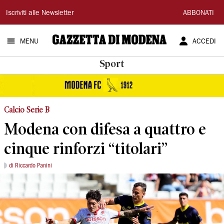
Gazzetta
Iscriviti alle Newsletter
ABBONATI
di
MENU
ACCEDI
Modena
Sport
Calcio Serie B
Modena con difesa a quattro e
cinque rinforzi “titolari”
di Riccardo Panini