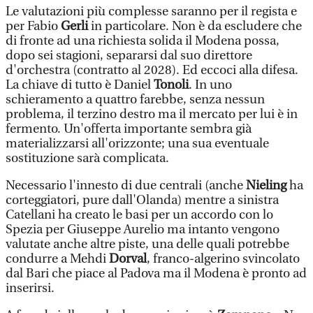
Le valutazioni più complesse saranno per il regista e
per Fabio
Gerli
in particolare. Non è da escludere che
di fronte ad una richiesta solida il Modena possa,
dopo sei stagioni, separarsi dal suo direttore
d'orchestra (contratto al 2028). Ed eccoci alla difesa.
La chiave di tutto è Daniel
Tonoli
. In uno
schieramento a quattro farebbe, senza nessun
problema, il terzino destro ma il mercato per lui è in
fermento. Un'offerta importante sembra già
materializzarsi all'orizzonte; una sua eventuale
sostituzione sarà complicata.
Necessario l'innesto di due centrali (anche
Nieling
ha
corteggiatori, pure dall'Olanda) mentre a sinistra
Catellani ha creato le basi per un accordo con lo
Spezia per Giuseppe Aurelio ma intanto vengono
valutate anche altre piste, una delle quali potrebbe
condurre a Mehdi
Dorval
, franco-algerino svincolato
dal Bari che piace al Padova ma il Modena è pronto ad
inserirsi.