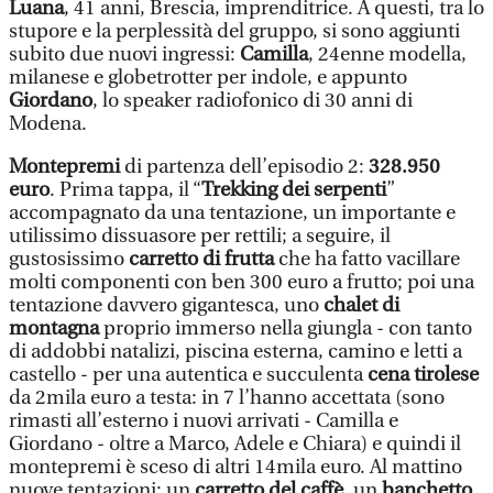
Luana
, 41 anni, Brescia, imprenditrice. A questi, tra lo
stupore e la perplessità del gruppo, si sono aggiunti
subito due nuovi ingressi:
Camilla
, 24enne modella,
milanese e globetrotter per indole, e appunto
Giordano
, lo speaker radiofonico di 30 anni di
Modena.
Montepremi
di partenza dell’episodio 2:
328.950
euro
. Prima tappa, il “
Trekking dei serpenti
”
accompagnato da una tentazione, un importante e
utilissimo dissuasore per rettili; a seguire, il
gustosissimo
carretto di frutta
che ha fatto vacillare
molti componenti con ben 300 euro a frutto; poi una
tentazione davvero gigantesca, uno
chalet di
montagna
proprio immerso nella giungla - con tanto
di addobbi natalizi, piscina esterna, camino e letti a
castello - per una autentica e succulenta
cena tirolese
da 2mila euro a testa: in 7 l’hanno accettata (sono
rimasti all’esterno i nuovi arrivati - Camilla e
Giordano - oltre a Marco, Adele e Chiara) e quindi il
montepremi è sceso di altri 14mila euro. Al mattino
nuove tentazioni: un
carretto del caffè
, un
banchetto