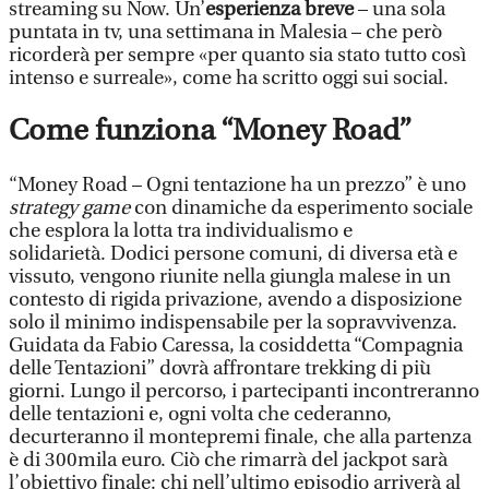
streaming su Now. Un’
esperienza breve
– una sola
puntata in tv, una settimana in Malesia – che però
ricorderà per sempre «per quanto sia stato tutto così
intenso e surreale», come ha scritto oggi sui social.
Come funziona “Money Road”
“Money Road – Ogni tentazione ha un prezzo” è uno
strategy game
con dinamiche da esperimento sociale
che esplora la lotta tra individualismo e
solidarietà. Dodici persone comuni, di diversa età e
vissuto, vengono riunite nella giungla malese in un
contesto di rigida privazione, avendo a disposizione
solo il minimo indispensabile per la sopravvivenza.
Guidata da Fabio Caressa, la cosiddetta “Compagnia
delle Tentazioni” dovrà affrontare trekking di più
giorni. Lungo il percorso, i partecipanti incontreranno
delle tentazioni e, ogni volta che cederanno,
decurteranno il montepremi finale, che alla partenza
è di 300mila euro. Ciò che rimarrà del jackpot sarà
l’obiettivo finale: chi nell’ultimo episodio arriverà al