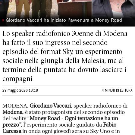
◗
Giordano Vaccari ha iniziato l'avvenura a Money Road
Lo speaker radiofonico 30enne di Modena
ha fatto il suo ingresso nel secondo
episodio del format Sky, un esperimento
sociale nella giungla della Malesia, ma al
termine della puntata ha dovuto lasciare i
compagni
29 maggio 2026 13:18
4 MINUTI DI LETTURA
MODENA.
Giordano Vaccari
, speaker radiofonico di
Modena
, è stato protagonista del secondo episodio
del reality “
Money Road
-
Ogni tentazione ha un
prezzo
”, l’esperimento sociale guidato da
Fabio
Caressa
in onda ogni giovedì sera su Sky Uno e in