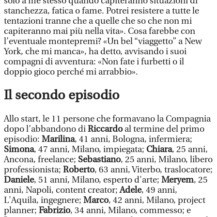
solo a me stesso quando capiteranno situazioni di
stanchezza, fatica o fame. Potrei resistere a tutte le
tentazioni tranne che a quelle che so che non mi
capiteranno mai più nella vita». Cosa farebbe con
l’eventuale montepremi? «Un bel “viaggetto” a New
York, che mi manca», ha detto, avvisando i suoi
compagni di avventura: «Non fate i furbetti o il
doppio gioco perché mi arrabbio».
Il secondo episodio
Allo start, le 11 persone che formavano la Compagnia
dopo l’abbandono di
Riccardo
al termine del primo
episodio:
Marilina
, 41 anni, Bologna, infermiera;
Simona
, 47 anni, Milano, impiegata;
Chiara
, 25 anni,
Ancona, freelance;
Sebastiano
, 25 anni, Milano, libero
professionista;
Roberto
, 63 anni, Viterbo, traslocatore;
Daniele
, 51 anni, Milano, esperto d'arte;
Meryem
, 25
anni, Napoli, content creator;
Adele
, 49 anni,
L'Aquila, ingegnere;
Marco
, 42 anni, Milano, project
planner;
Fabrizio
, 34 anni, Milano, commesso; e