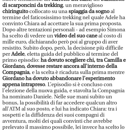
di scarponcini da trekking
, un meraviglioso
chiringuito
collocato su una
spiaggia da sogno
al
termine del faticosissimo trekking nel quale Adele ha
convinto Chiara ad accettare la sua prima proposta.
Dopo altre tentazioni personali - ad esempio Simona
ha scelto di vedere un
video del suo cane
al costo di
mille euro, dichiarando però poi al gruppo di aver
resistito. Subito dopo, però, la decisione più difficile
per
Adele
, eletta guida del pubblico al termine del
primo episodio:
ha dovuto scegliere chi, tra Camilla e
Giordano, dovesse restare ancora all'interno della
Compagnia
, e la scelta è ricaduta sulla prima mentre
Giordano ha dovuto abbandonare l’esperimento
appena intrapreso
. L’episodio si è concluso con
l’elezione della nuova guida, e stavolta la Compagnia
ha nominato Daniele. Nelle sue mani subito un
bonus, la possibilità di far accedere qualcun altro
all'ATM al suo posto, e lui ha indicato Chiara: tra i
sospetti e la diffidenza dei suoi compagni di
avventura, molti dei quali convinti che avrebbe
prelevato il massimo possibile, lei invece ha scelto lo