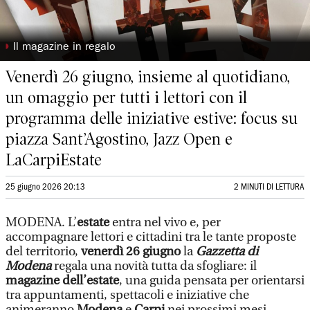
◗
Il magazine in regalo
Venerdì 26 giugno, insieme al quotidiano,
un omaggio per tutti i lettori con il
programma delle iniziative estive: focus su
piazza Sant’Agostino, Jazz Open e
LaCarpiEstate
25 giugno 2026 20:13
2 MINUTI DI LETTURA
MODENA. L’
estate
entra nel vivo e, per
accompagnare lettori e cittadini tra le tante proposte
del territorio,
venerdì 26 giugno
la
Gazzetta di
Modena
regala una novità tutta da sfogliare: il
magazine dell’estate
, una guida pensata per orientarsi
tra appuntamenti, spettacoli e iniziative che
animeranno
Modena
e
Carpi
nei prossimi mesi.