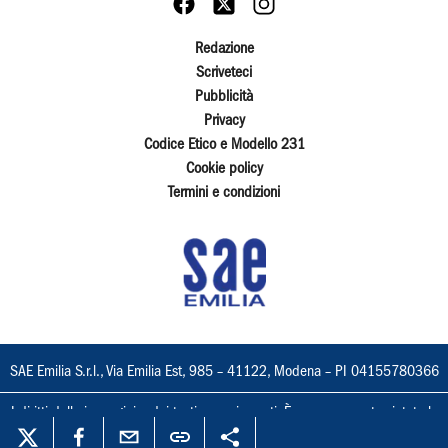
Redazione
Scriveteci
Pubblicità
Privacy
Codice Etico e Modello 231
Cookie policy
Termini e condizioni
SAE Emilia S.r.l., Via Emilia Est, 985 – 41122, Modena – PI 04155780366
I diritti delle immagini e dei testi sono riservati. È espressamente vietata la
loro riproduzione con qualsiasi mezzo e l'adattamento totale o parziale.