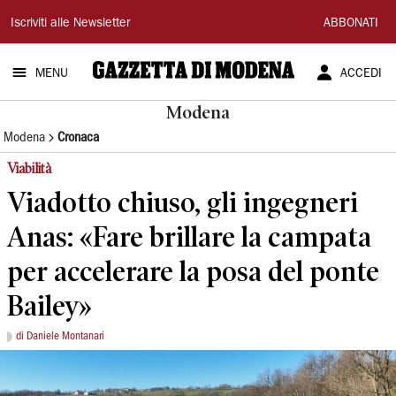
Gazzetta
Iscriviti alle Newsletter
ABBONATI
di
MENU
ACCEDI
Modena
Modena
Modena
Cronaca
Viabilità
Viadotto chiuso, gli ingegneri
Anas: «Fare brillare la campata
per accelerare la posa del ponte
Bailey»
di Daniele Montanari