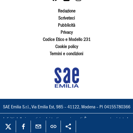
Redazione
Scriveteci
Pubblicità
Privacy
Codice Etico e Modello 231
Cookie policy
Termini e condizioni
SAE Emilia S.r.l., Via Emilia Est, 985 – 41122, Modena – PI 04155780366
I diritti delle immagini e dei testi sono riservati. È espressamente vietata la
loro riproduzione con qualsiasi mezzo e l'adattamento totale o parziale.