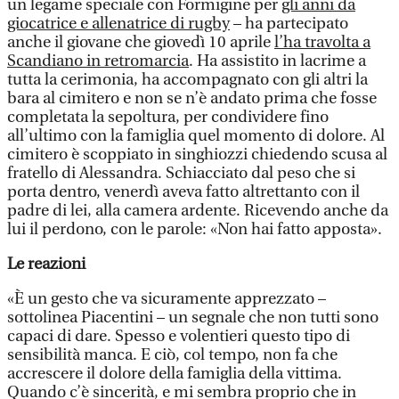
un legame speciale con Formigine per
gli anni da
giocatrice e allenatrice di rugby
– ha partecipato
anche il giovane che giovedì 10 aprile
l’ha travolta a
Scandiano in retromarcia
. Ha assistito in lacrime a
tutta la cerimonia, ha accompagnato con gli altri la
bara al cimitero e non se n’è andato prima che fosse
completata la sepoltura, per condividere fino
all’ultimo con la famiglia quel momento di dolore. Al
cimitero è scoppiato in singhiozzi chiedendo scusa al
fratello di Alessandra. Schiacciato dal peso che si
porta dentro, venerdì aveva fatto altrettanto con il
padre di lei, alla camera ardente. Ricevendo anche da
lui il perdono, con le parole: «Non hai fatto apposta».
Le reazioni
«È un gesto che va sicuramente apprezzato –
sottolinea Piacentini – un segnale che non tutti sono
capaci di dare. Spesso e volentieri questo tipo di
sensibilità manca. E ciò, col tempo, non fa che
accrescere il dolore della famiglia della vittima.
Quando c’è sincerità, e mi sembra proprio che in