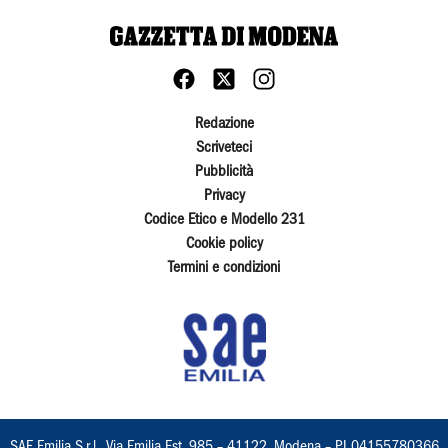
Redazione
Scriveteci
Pubblicità
Privacy
Codice Etico e Modello 231
Cookie policy
Termini e condizioni
SAE Emilia S.r.l., Via Emilia Est, 985 – 41122, Modena – PI 04155780366