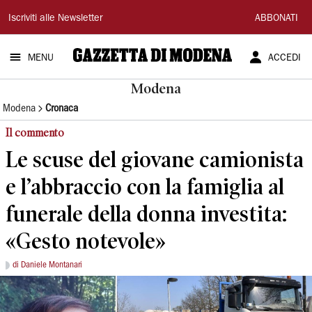
Gazzetta
Iscriviti alle Newsletter
ABBONATI
di
MENU
ACCEDI
Modena
Modena
Modena
Cronaca
Il commento
Le scuse del giovane camionista
e l’abbraccio con la famiglia al
funerale della donna investita:
«Gesto notevole»
di Daniele Montanari