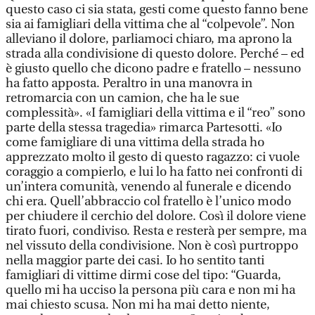
questo caso ci sia stata, gesti come questo fanno bene
sia ai famigliari della vittima che al “colpevole”. Non
alleviano il dolore, parliamoci chiaro, ma aprono la
strada alla condivisione di questo dolore. Perché – ed
è giusto quello che dicono padre e fratello – nessuno
ha fatto apposta. Peraltro in una manovra in
retromarcia con un camion, che ha le sue
complessità». «I famigliari della vittima e il “reo” sono
parte della stessa tragedia» rimarca Partesotti. «Io
come famigliare di una vittima della strada ho
apprezzato molto il gesto di questo ragazzo: ci vuole
coraggio a compierlo, e lui lo ha fatto nei confronti di
un’intera comunità, venendo al funerale e dicendo
chi era. Quell’abbraccio col fratello è l’unico modo
per chiudere il cerchio del dolore. Così il dolore viene
tirato fuori, condiviso. Resta e resterà per sempre, ma
nel vissuto della condivisione. Non è così purtroppo
nella maggior parte dei casi. Io ho sentito tanti
famigliari di vittime dirmi cose del tipo: “Guarda,
quello mi ha ucciso la persona più cara e non mi ha
mai chiesto scusa. Non mi ha mai detto niente,