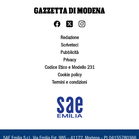
Redazione
Scriveteci
Pubblicità
Privacy
Codice Etico e Modello 231
Cookie policy
Termini e condizioni
SAE Emilia S.r.l., Via Emilia Est, 985 – 41122, Modena – PI 04155780366