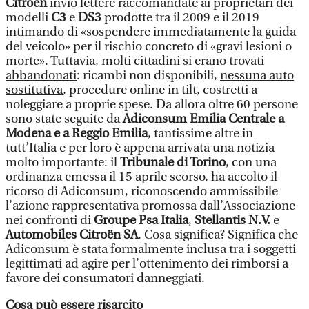
Citroën
inviò lettere raccomandate
ai proprietari dei
modelli
C3
e
DS3
prodotte tra il 2009 e il 2019
intimando di «sospendere immediatamente la guida
del veicolo» per il rischio concreto di «gravi lesioni o
morte». Tuttavia, molti cittadini si erano
trovati
abbandonati
: ricambi non disponibili,
nessuna auto
sostitutiva
, procedure online in tilt, costretti a
noleggiare a proprie spese. Da allora oltre 60 persone
sono state seguite da
Adiconsum Emilia Centrale a
Modena e a Reggio Emilia
, tantissime altre in
tutt’Italia e per loro è appena arrivata una notizia
molto importante: il
Tribunale di Torino
, con una
ordinanza emessa il 15 aprile scorso, ha accolto il
ricorso di Adiconsum, riconoscendo ammissibile
l’azione rappresentativa promossa dall’Associazione
nei confronti di
Groupe Psa Italia
,
Stellantis N.V.
e
Automobiles Citroën SA
. Cosa significa? Significa che
Adiconsum è stata formalmente inclusa tra i soggetti
legittimati ad agire per l’ottenimento dei rimborsi a
favore dei consumatori danneggiati.
Cosa può essere risarcito