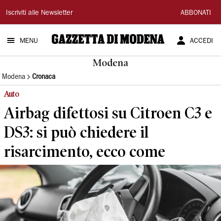
Gazzetta
Iscriviti alle Newsletter
ABBONATI
di
MENU
ACCEDI
Modena
Modena
Modena
Cronaca
Auto
Airbag difettosi su Citroen C3 e
DS3: si può chiedere il
risarcimento, ecco come