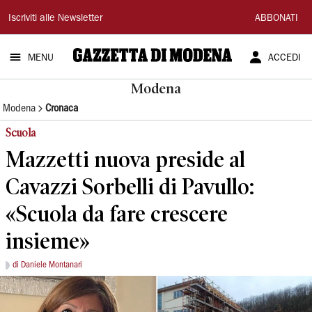
Gazzetta
Iscriviti alle Newsletter
ABBONATI
di
MENU
ACCEDI
Modena
Modena
Modena
Cronaca
Scuola
Mazzetti nuova preside al
Cavazzi Sorbelli di Pavullo:
«Scuola da fare crescere
insieme»
di Daniele Montanari