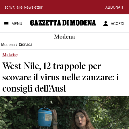
Gazzetta
Iscriviti alle Newsletter
ABBONATI
di
MENU
ACCEDI
Modena
Modena
Modena
Cronaca
Malattie
West Nile, 12 trappole per
scovare il virus nelle zanzare: i
consigli dell’Ausl