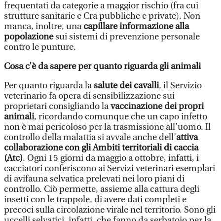
frequentati da categorie a maggior rischio (fra cui
strutture sanitarie e Cra pubbliche e private). Non
manca, inoltre, una
capillare informazione alla
popolazione
sui sistemi di prevenzione personale
contro le punture.
Cosa c’è da sapere per quanto riguarda gli animali
Per quanto riguarda la
salute dei cavalli
, il Servizio
veterinario fa opera di sensibilizzazione sui
proprietari consigliando la
vaccinazione dei propri
animali
, ricordando comunque che un capo infetto
non è mai pericoloso per la trasmissione all’uomo. Il
controllo della malattia si avvale anche dell’
attiva
collaborazione con gli Ambiti territoriali di caccia
(Atc)
. Ogni 15 giorni da maggio a ottobre, infatti, i
cacciatori conferiscono ai Servizi veterinari esemplari
di avifauna selvatica prelevati nei loro piani di
controllo. Ciò permette, assieme alla cattura degli
insetti con le trappole, di avere dati completi e
precoci sulla circolazione virale nel territorio. Sono gli
uccelli selvatici, infatti, che fanno da serbatoio per la