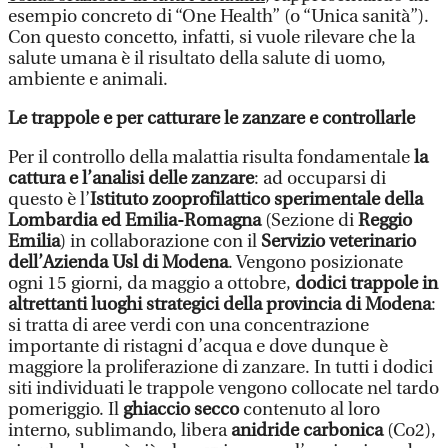
esempio concreto di “One Health” (o “Unica sanità”).
Con questo concetto, infatti, si vuole rilevare che la
salute umana è il risultato della salute di uomo,
ambiente e animali.
Le trappole e per catturare le zanzare e controllarle
Per il controllo della malattia risulta fondamentale
la
cattura e l’analisi delle zanzare
: ad occuparsi di
questo è l’
Istituto zooprofilattico sperimentale della
Lombardia ed Emilia-Romagna
(Sezione di
Reggio
Emilia
) in collaborazione con il
Servizio veterinario
dell’Azienda Usl di Modena
. Vengono posizionate
ogni 15 giorni, da maggio a ottobre,
dodici trappole in
altrettanti luoghi strategici della provincia di Modena
:
si tratta di aree verdi con una concentrazione
importante di ristagni d’acqua e dove dunque è
maggiore la proliferazione di zanzare. In tutti i dodici
siti individuati le trappole vengono collocate nel tardo
pomeriggio. Il
ghiaccio secco
contenuto al loro
interno, sublimando, libera
anidride carbonica
(Co2),