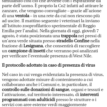
simulando così ciò che avviene con l’espirazione da
parte dell’uomo. È proprio la Co2 infatti ad attirare le
zanzare, che vengono convogliate – grazie all’azione
di una
ventola
– in una rete da cui non riescono più
ad uscire. Il mattino seguente i veterinari la inviano
all’Istituto zooprofilattico sperimentale di Reggio
Emilia per l’analisi. Nella giornata di oggi, giovedì 7
agosto, è stata posizionata una
trappola
nei pressi di
un’area verde situata presso
stradello Confine
nella
frazione di
Lesignana
, che consentirà di raccogliere
un
campione di insetti
che verranno poi analizzati
per verificare l’eventuale presenza di West Nile.
Il protocollo adottato in caso di presenza di virus
Nel caso in cui venga evidenziata la presenza di virus,
vengono adottate misure di contenimento a cui
collaborano anche i Comuni e, in particolare, il
controllo sulle donazioni di sangue
, organi e tessuti e
l’attivazione, sul territorio interessato, di
interventi
programmati con adulticidi
presso le strutture o i
servizi con aree esterne verdi maggiormente