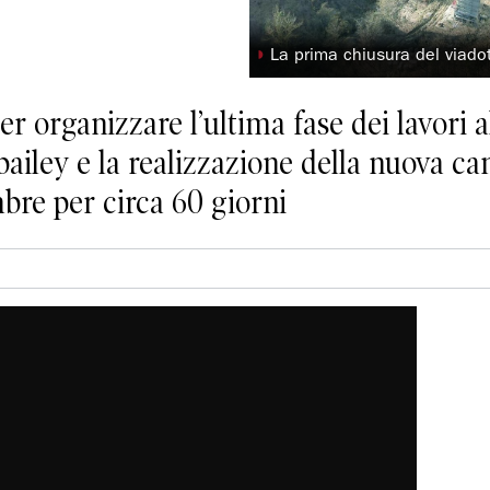
◗
La prima chiusura del viadot
per organizzare l’ultima fase dei lavori a
bailey e la realizzazione della nuova ca
mbre per circa 60 giorni