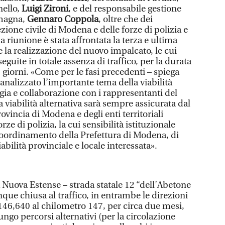
nello,
Luigi Zironi
, e del responsabile gestione
omagna,
Gennaro Coppola
, oltre che dei
zione civile di Modena e delle forze di polizia e
a riunione è stata affrontata la terza e ultima
e la realizzazione del nuovo impalcato, le cui
eguite in totale assenza di traffico, per la durata
giorni. «Come per le fasi precedenti – spiega
 analizzato l’importante tema della viabilità
gia e collaborazione con i rappresentanti del
la viabilità alternativa sarà sempre assicurata dal
vincia di Modena e degli enti territoriali
orze di polizia, la cui sensibilità istituzionale
coordinamento della Prefettura di Modena, di
iabilità provinciale e locale interessata».
 Nuova Estense – strada statale 12 “dell’Abetone
que chiusa al traffico, in entrambe le direzioni
146,640 al chilometro 147, per circa due mesi,
ungo percorsi alternativi (per la circolazione