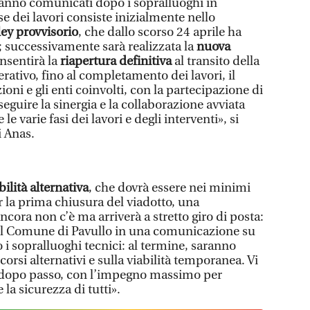
ranno comunicati dopo i sopralluoghi in
se dei lavori consiste inizialmente nello
ey provvisorio
, che dallo scorso 24 aprile ha
; successivamente sarà realizzata la
nuova
nsentirà la
riapertura definitiva
al transito della
erativo, fino al completamento dei lavori, il
zioni e gli enti coinvolti, con la partecipazione di
seguire la sinergia e la collaborazione avviata
le varie fasi dei lavori e degli interventi», si
i Anas.
bilità alternativa
, che dovrà essere nei minimi
 la prima chiusura del viadotto, una
cora non c’è ma arriverà a stretto giro di posta:
a il Comune di Pavullo in una comunicazione su
i sopralluoghi tecnici: al termine, saranno
corsi alternativi e sulla viabilità temporanea. Vi
 dopo passo, con l’impegno massimo per
e la sicurezza di tutti».