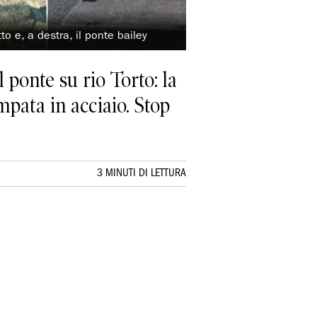
to e, a destra, il ponte bailey
l ponte su rio Torto: la
mpata in acciaio. Stop
3 MINUTI DI LETTURA