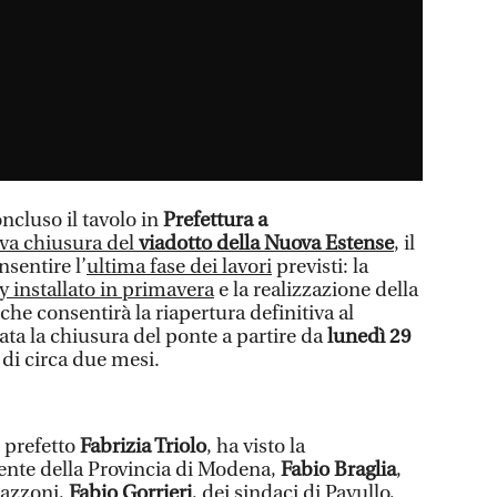
cluso il tavolo in
Prefettura a
va chiusura del
viadotto della Nuova Estense
, il
nsentire l’
ultima fase dei lavori
previsti: la
y installato in primavera
e la realizzazione della
he consentirà la riapertura definitiva al
zzata la chiusura del ponte a partire da
lunedì 29
di circa due mesi.
l prefetto
Fabrizia Triolo
, ha visto la
ente della Provincia di Modena,
Fabio Braglia
,
mazzoni,
Fabio Gorrieri
, dei sindaci di Pavullo,