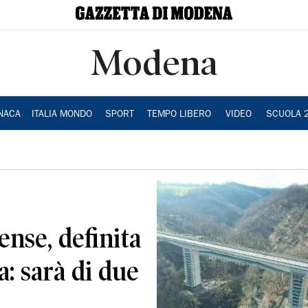
Modena
NACA
ITALIA MONDO
SPORT
TEMPO LIBERO
VIDEO
SCUOLA 
ense, definita
a: sarà di due