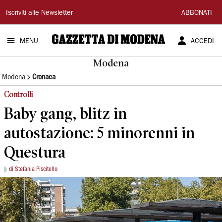
Gazzetta
Iscriviti alle Newsletter
ABBONATI
di
MENU
ACCEDI
Modena
Modena
Modena
Cronaca
Controlli
Baby gang, blitz in
autostazione: 5 minorenni in
Questura
di Stefania Piscitello