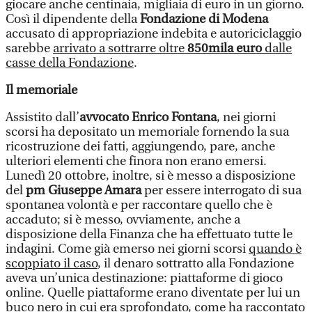
giocare anche centinaia, migliaia di euro in un giorno.
Così il dipendente della
Fondazione di Modena
accusato di appropriazione indebita e autoriciclaggio
sarebbe
arrivato a sottrarre oltre
850mila euro
dalle
casse della Fondazione
.
Il memoriale
Assistito dall’
avvocato Enrico Fontana
, nei giorni
scorsi ha depositato un memoriale fornendo la sua
ricostruzione dei fatti, aggiungendo, pare, anche
ulteriori elementi che finora non erano emersi.
Lunedì 20 ottobre, inoltre, si è messo a disposizione
del
pm Giuseppe Amara
per essere interrogato di sua
spontanea volontà e per raccontare quello che è
accaduto; si è messo, ovviamente, anche a
disposizione della Finanza che ha effettuato tutte le
indagini. Come già emerso nei giorni scorsi
quando è
scoppiato il caso
, il denaro sottratto alla Fondazione
aveva un’unica destinazione: piattaforme di gioco
online. Quelle piattaforme erano diventate per lui un
buco nero in cui era sprofondato, come ha raccontato