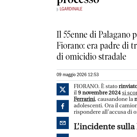
LGARDINALE
Il 55enne di Palagano p
Fiorano: era padre di t
di omicidio stradale
09 maggio 2026 12:53
FIORANO. È stato
rinviat
il
9 novembre 2024
si sc
Ferrarini
, causandone la
m
adolescenti. Ora il camio
rispondere all’accusa di o
L’incidente sul