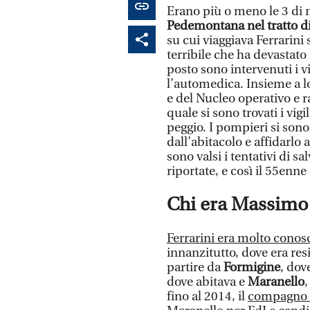
Erano più o meno le 3 di 
Pedemontana nel tratto d
su cui viaggiava Ferrarini
terribile che ha devastato
posto sono intervenuti i v
l’automedica. Insieme a lor
e del Nucleo operativo e r
quale si sono trovati i vigi
peggio. I pompieri si sono 
dall’abitacolo e affidarlo 
sono valsi i tentativi di s
riportate, e così il 55enne
Chi era Massimo 
Ferrarini era molto conos
innanzitutto, dove era resi
partire da
Formigine
, dov
dove abitava e
Maranello
,
fino al 2014, il
compagno 