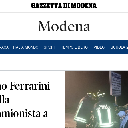
Modena
NACA
ITALIA MONDO
SPORT
TEMPO LIBERO
VIDEO
SCUOLA 
o Ferrarini
lla
mionista a