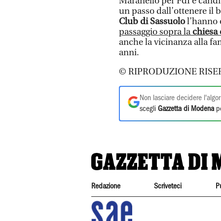
Maranello per FdI e candid
un passo dall’ottenere il b
Club di Sassuolo
l’hanno o
passaggio sopra la
chiesa 
anche la vicinanza alla fami
anni.
© RIPRODUZIONE RISE
Non lasciare decidere l'algor
scegli
Gazzetta di Modena
pe
Redazione
Scriveteci
P