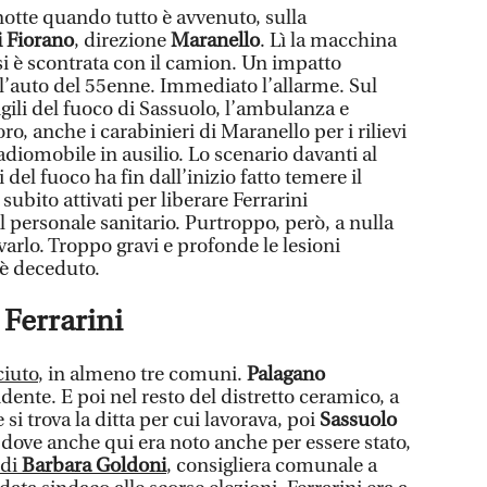
notte quando tutto è avvenuto, sulla
i Fiorano
, direzione
Maranello
. Lì la macchina
 si è scontrata con il camion. Un impatto
 l’auto del 55enne. Immediato l’allarme. Sul
igili del fuoco di Sassuolo, l’ambulanza e
o, anche i carabinieri di Maranello per i rilievi
adiomobile in ausilio. Lo scenario davanti al
li del fuoco ha fin dall’inizio fatto temere il
subito attivati per liberare Ferrarini
al personale sanitario. Purtroppo, però, a nulla
alvarlo. Troppo gravi e profonde le lesioni
 è deceduto.
Ferrarini
ciuto
, in almeno tre comuni.
Palagano
dente. E poi nel resto del distretto ceramico, a
e si trova la ditta per cui lavorava, poi
Sassuolo
 dove anche qui era noto anche per essere stato,
di
Barbara Goldoni
, consigliera comunale a