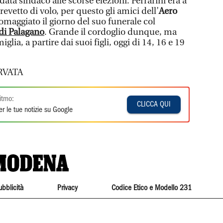
ata sindaco alle scorse elezioni. Ferrarini era a
revetto di volo, per questo gli amici dell’
Aero
maggiato il giorno del suo funerale col
di Palagano
. Grande il cordoglio dunque, ma
glia, a partire dai suoi figli, oggi di 14, 16 e 19
RVATA
itmo:
CLICCA QUI
r le tue notizie su Google
ubblicità
Privacy
Codice Etico e Modello 231