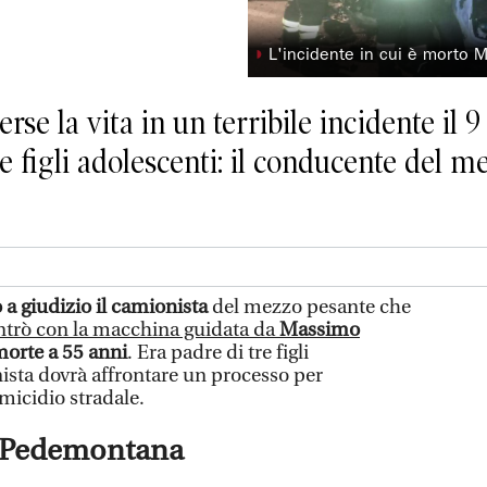
◗
L'incidente in cui è morto 
erse la vita in un terribile incidente il
re figli adolescenti: il conducente del 
o a giudizio il camionista
del mezzo pesante che
ontrò con la macchina guidata da
Massimo
orte a 55 anni
. Era padre di tre figli
nista dovrà affrontare un processo per
micidio stradale.
la Pedemontana