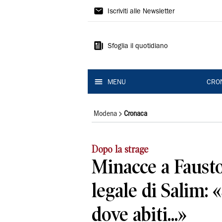
Gazzetta
Iscriviti alle Newsletter
di
Modena
Sfoglia il quotidiano
MENU
CRO
Modena
Cronaca
Dopo la strage
Minacce a Fausto 
legale di Salim:
dove abiti...»