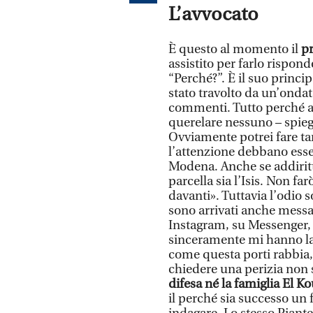
L’avvocato
È questo al momento il
pr
assistito per farlo rispon
“Perché?”. È il suo princip
stato travolto da un’ondata
commenti. Tutto perché as
querelare nessuno – spieg
Ovviamente potrei fare ta
l’attenzione debbano esse
Modena. Anche se addiritt
parcella sia l’Isis. Non 
davanti». Tuttavia l’odio so
sono arrivati anche messag
Instagram, su Messenger, su
sinceramente mi hanno la
come questa porti rabbia, 
chiedere una perizia non s
difesa né la famiglia El K
il perché sia successo un 