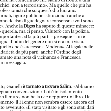
edosi ha confermato che siamo di fronte a una
hici, non a terrorismo». Ma quello che più ha
rofessionisti che su quest’odio lucrano.
ornali, figure politiche istituzionali anche a
anno deciso di guadagnare consenso e voti sono
e». Anche
la Digos
ha saputo di queste minacce:
 querela, ma ci penso. Valuterò con la polizia,
mportante». «Da più parti – prosegue – mi è
gna d’odio del genere non si era mai vista.
quello che è successo a Modena». Al legale nelle
lidarietà da più parti: anche l’Ordine degli
ramato una nota di vicinanza e Francesca
un messaggio.
to, Gianelli
è tornato a trovare Salim
. «Abbiamo
guata conversazione. Lui è in isolamento
rno il muro, non ha la tv e neppure un libro. Ha
omento, il 31enne non sembra essere ancora del
 avvenuto. «È stato visitato e gli sono stati dati