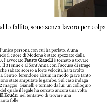
 «Ho fallito, sono senza lavoro per colp
nica persona con cui ha parlato. A una
do il cuore di Modena è stato spezzato dalla
C3, l’avvocato
Fausto Gianelli
è tornato a trovare
i
. Il 31enne è al Sant’Anna con l’accusa di strage
che sabato scorso a forte velocità ha travolto
lia Centro, ferendone alcuni in modo grave tanto
 sono state amputate le gambe. Sul caso indaga
 (22 maggio) Gianelli è tornato da lui: un colloquio
 del quale il legale ha cercato ancora una volta
El Koudri
, nel tentativo di trovare una
anto folle.