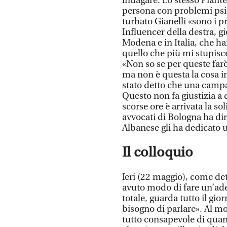
indagare. Lo stesso Piant
persona con problemi psic
turbato Gianelli «sono i p
Influencer della destra, gi
Modena e in Italia, che h
quello che più mi stupisc
«Non so se per queste farò
ma non è questa la cosa i
stato detto che una campa
Questo non fa giustizia a 
scorse ore è arrivata la so
avvocati di Bologna ha di
Albanese gli ha dedicato 
Il colloquio
Ieri (22 maggio), come det
avuto modo di fare un’ade
totale, guarda tutto il gio
bisogno di parlare». Al m
tutto consapevole di quanto