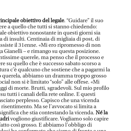
incipale obiettivo del legale
. “Guidare” il suo
dere a quello che tutti si stanno chiedendo:
ale obiettivo nonostante in questi giorni sia
 di insulti. Centinaia di migliaia di post, di
siste il 31enne. «Mi ero ripromesso di non
a Gianelli – e rimango su questa posizione.
ntissime querele, ma penso che il processo e
re su quello che è successo sabato scorso a
ura c’è qualcuno che sostiene che a pagarmi la
farò querela, abbiamo un dramma troppo grosso
cial non si è limitato “solo” alle offese. «Mi
gi di morte. Brutti, sgradevoli. Sul mio profilo
 tutti i canali della rete online. E questi
sciato perplesso. Capisco che una vicenda
risentimento. Ma se l’avvocato si limita a
ignifica che stia contestando la vicenda.
Né la
oudri
vogliono giustificare. Vogliamo solo capire
fatto così grosso. E abbiamo l’obbligo di