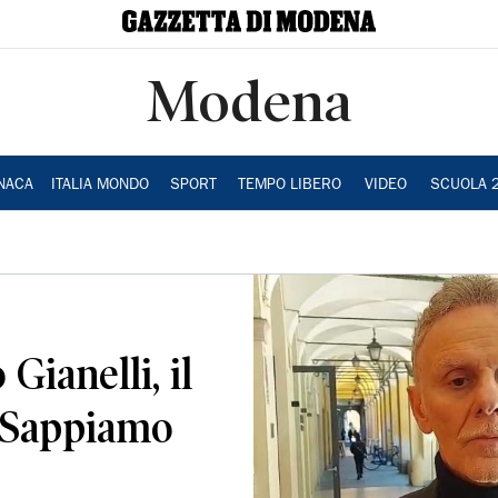
Modena
NACA
ITALIA MONDO
SPORT
TEMPO LIBERO
VIDEO
SCUOLA 
Gianelli, il
 «Sappiamo