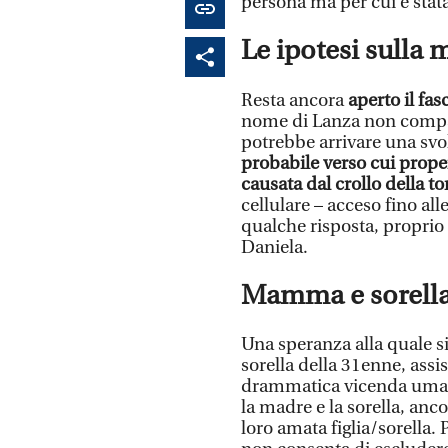
persona ma per cui è stata
Le ipotesi sulla 
Resta ancora
aperto il fa
nome di Lanza non compare
potrebbe arrivare una sv
probabile verso cui prope
causata dal crollo della t
cellulare – acceso fino a
qualche risposta, proprio 
Daniela.
Mamma e sorell
Una speranza alla quale si
sorella della 31enne, assist
drammatica vicenda umana,
la madre e la sorella, anc
loro amata figlia/sorella.