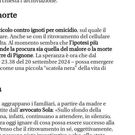
 chiesta l’archiviazione.
morte
scicolo contro ignoti per omicidio
, sul quale il
. Anche se con il ritrovamento del cellulare
olta. Al momento sembra che
l’ipotesi più
nde la procura sia quella del malore o la morte
orre di Pignone
. La speranza è ora che dal
lle 23.38 del 20 settembre 2024 – possa emergere
come una piccola “scatola nera” della vita di
a
 aggrappano i familiari, a partire da madre e
ite dall’
avvocato Sola
: «Sullo sfondo della
 infatti, continuano a attendere, in silenzio,
ora oggi ignare di cosa possa essere successo alla
 Penso che il ritrovamento in sé, oggettivamente,