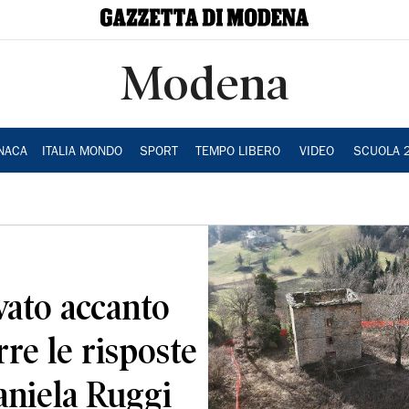
Modena
NACA
ITALIA MONDO
SPORT
TEMPO LIBERO
VIDEO
SCUOLA 
ovato accanto
rre le risposte
aniela Ruggi