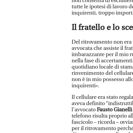
non consenta di escludere 
tutte le ipotesi di lavoro
inquirenti, troppo import
Il fratello e lo sc
Del ritrovamento non era
avvocata che assiste il fra
imbarazzante per il mio r
nella fase di accertamenti 
quotidiano locale di stam
rinvenimento del cellulare
non è in mio possesso allo
inquirenti».
Il cellulare era stato rega
aveva definito “indistrutti
l’avvocato
Fausto Gianelli
telefono risulta proprio al
fascicolo – ricorda – ov
per il ritrovamento perch