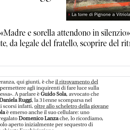
◗
La torre di Pignone a Vitrio
 «Madre e sorella attendono in silenzio
, da legale del fratello, scoprire del r
nza, qui giunti, è che
il ritrovamento del
ermettere agli inquirenti di fare luce sulla
essa». A parlare è
Guido Sola
, avvocato che
 Daniela Ruggi
, la 31enne scomparsa nel
 scorsi infatti,
oltre allo scheletro della giovane
ola
è emerso anche il suo cellulare: uno
regalato
Domenico Lanza
che, lo ricordiamo,
icolo aperto inizialmente per sequestro di