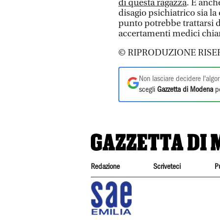
di questa ragazza
. E anch
disagio psichiatrico sia l
punto potrebbe trattarsi d
accertamenti medici chiar
© RIPRODUZIONE RISE
Non lasciare decidere l'algor
scegli
Gazzetta di Modena
pe
Redazione
Scriveteci
P