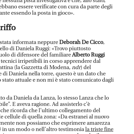
nessuna pista investigativa e che, allo stato,
 debbano essere verificate con cura da parte degli
ante essendo la posta in gioco».
eriffo
 stata informata neppure
Deborah De Cicco
,
tello di Daniela Ruggi: «Trovo piuttosto
uolo di difensore del familiare
Alberto Ruggi
tecnici irripetibili in corso apprendere dal
attina (la Gazzetta di Modena,
ndr
) del
 di Daniela nella torre, questo è un dato che
 stato attuale e non mi è stato comunicato dagli
lato da Daniela da Lanza, lo stesso Lanza che lo
bile”. E aveva ragione. Ad assisterlo c’è
che ricorda che l’ultimo collegamento del
le cellule di quella zona: «Da estranei al nuovo
viamente non possiamo che esprimere amarezza
é in un modo o nell’altro testimonia
la triste fine