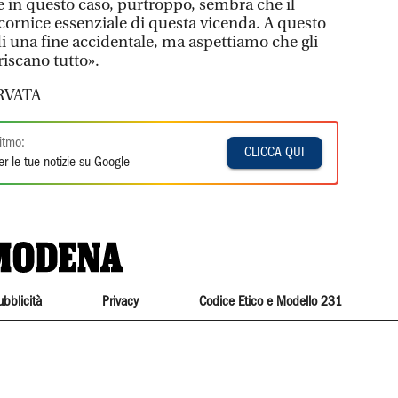
e in questo caso, purtroppo, sembra che il
a cornice essenziale di questa vicenda. A questo
i una fine accidentale, ma aspettiamo che gli
iscano tutto».
RVATA
itmo:
CLICCA QUI
r le tue notizie su Google
ubblicità
Privacy
Codice Etico e Modello 231