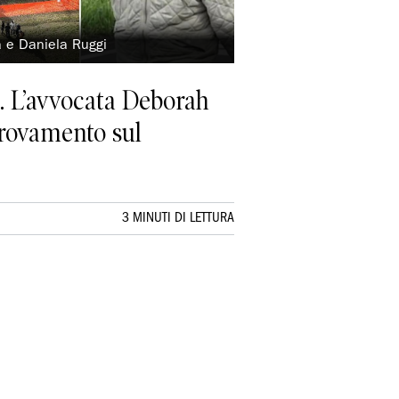
la e Daniela Ruggi
». L’avvocata Deborah
itrovamento sul
3 MINUTI DI LETTURA