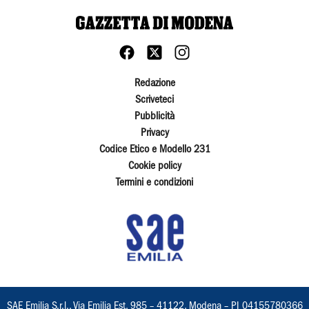
Redazione
Scriveteci
Pubblicità
Privacy
Codice Etico e Modello 231
Cookie policy
Termini e condizioni
SAE Emilia S.r.l., Via Emilia Est, 985 – 41122, Modena – PI 04155780366