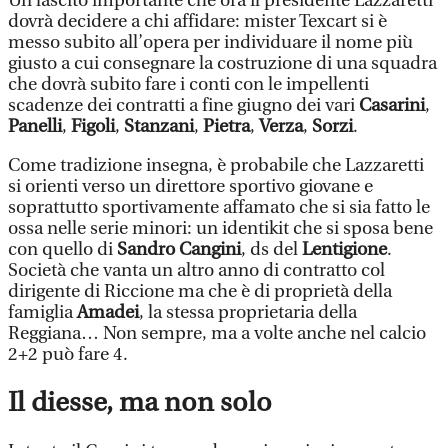
Un lascito importante che ora il presidente Lazzaretti
dovrà decidere a chi affidare: mister Texcart si è
messo subito all’opera per individuare il nome più
giusto a cui consegnare la costruzione di una squadra
che dovrà subito fare i conti con le impellenti
scadenze dei contratti a fine giugno dei vari
Casarini
,
Panelli
,
Figoli
,
Stanzani
,
Pietra
,
Verza
,
Sorzi
.
Come tradizione insegna, è probabile che Lazzaretti
si orienti verso un direttore sportivo giovane e
soprattutto sportivamente affamato che si sia fatto le
ossa nelle serie minori: un identikit che si sposa bene
con quello di
Sandro Cangini
, ds del
Lentigione
.
Società che vanta un altro anno di contratto col
dirigente di Riccione ma che è di proprietà della
famiglia
Amadei
, la stessa proprietaria della
Reggiana… Non sempre, ma a volte anche nel calcio
2+2 può fare 4.
Il diesse, ma non solo