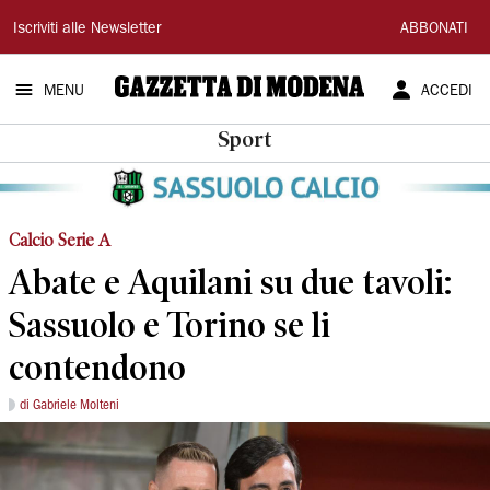
Gazzetta
Iscriviti alle Newsletter
ABBONATI
di
MENU
ACCEDI
Modena
Sport
Calcio Serie A
Abate e Aquilani su due tavoli:
Sassuolo e Torino se li
contendono
di Gabriele Molteni