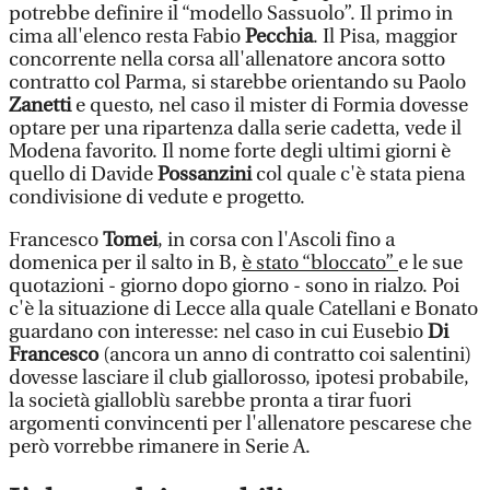
potrebbe definire il “modello Sassuolo”. Il primo in
cima all'elenco resta Fabio
Pecchia
. Il Pisa, maggior
concorrente nella corsa all'allenatore ancora sotto
contratto col Parma, si starebbe orientando su Paolo
Zanetti
e questo, nel caso il mister di Formia dovesse
optare per una ripartenza dalla serie cadetta, vede il
Modena favorito. Il nome forte degli ultimi giorni è
quello di Davide
Possanzini
col quale c'è stata piena
condivisione di vedute e progetto.
Francesco
Tomei
, in corsa con l'Ascoli fino a
domenica per il salto in B,
è stato “bloccato”
e le sue
quotazioni - giorno dopo giorno - sono in rialzo. Poi
c'è la situazione di Lecce alla quale Catellani e Bonato
guardano con interesse: nel caso in cui Eusebio
Di
Francesco
(ancora un anno di contratto coi salentini)
dovesse lasciare il club giallorosso, ipotesi probabile,
la società gialloblù sarebbe pronta a tirar fuori
argomenti convincenti per l'allenatore pescarese che
però vorrebbe rimanere in Serie A.