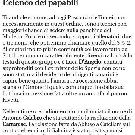
L’elenco dei papabili
Tirando le somme, ad oggi Possanzini e Tomei, non
necessariamente in quest’ordine, sono i tecnici con
maggiori chance di sedere sulla panchina del
Modena. Poi c'è un secondo gruppo di allenatori, due
o tre nomi, che potremmo chiamare quello del 3-5-2.
Allenatori molto più in continuità col lavoro fatto da
Sottil per quanto caratterialmente diversi tra loro. Alla
testa di questo gruppo c’è Luca
D'Angelo
; contatti
approfonditi con l'ex mister dello Spezia non ce ne
sono stati ma il desiderio dei dirigenti canarini è
capire bene quanto l'amara retrocessione abbia
segnato l'Omone il quale, comunque, ha dalla sua
l'ottima impressione fatta oltre un anno fa al patron
Rivetti.
Nelle ultime ore radiomercato ha rilanciato il nome di
Antonio
Calabro
che sta trattando la risoluzione dalla
Carrarese
. La relazione fatta da Abiuso a Catellani sul
conto del tecnico di Galatina è stata positiva ma si