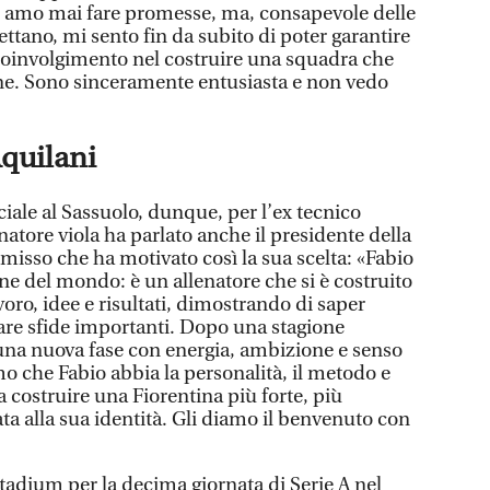
n amo mai fare promesse, ma, consapevole delle
ttano, mi sento fin da subito di poter garantire
e coinvolgimento nel costruire una squadra che
ne. Sono sinceramente entusiasta e non vedo
Aquilani
iale al Sassuolo, dunque, per l’ex tecnico
atore viola ha parlato anche il presidente della
sso che ha motivato così la sua scelta: «Fabio
e del mondo: è un allenatore che si è costruito
voro, idee e risultati, dimostrando di saper
are sfide importanti. Dopo una stagione
e una nuova fase con energia, ambizione e senso
o che Fabio abbia la personalità, il metodo e
a costruire una Fiorentina più forte, più
ta alla sua identità. Gli diamo il benvenuto con
tadium per la decima giornata di Serie A nel