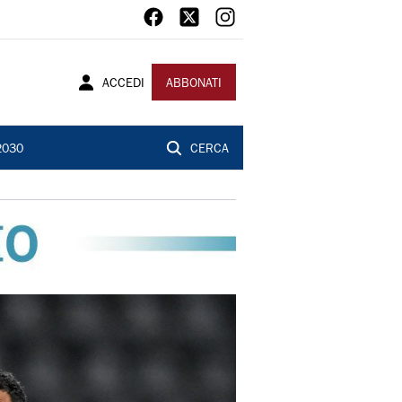
ACCEDI
ABBONATI
2030
CERCA