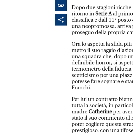
Dopo due stagioni ricche 
ritorno in
Serie A
al primo
classifica e dall’11° post
una neopromossa, arriva pe
proseguo della propria car
Ora lo aspetta la sfida p
metro il suo raggio d’azion
una squadra che, dopo un
definibile horror, si aspe
termometro della fiducia d
scetticismo per una piaz
potesse fare sognare e sta
Franchi.
Per lui un contratto bienn
tutta la società, in partico
madre
Catherine
per aver
stato il suo commento al 
poter cogliere questa stra
prestigioso, con una tifose