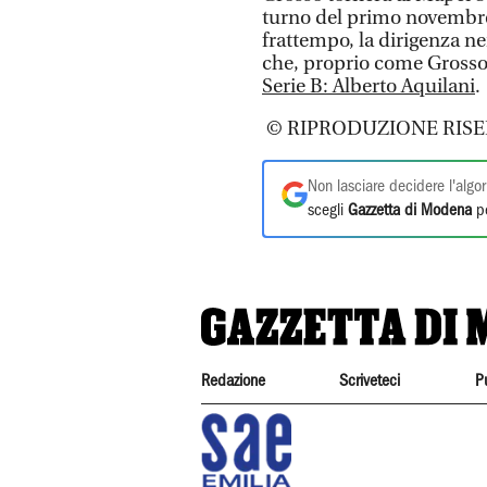
turno del primo novembre
frattempo, la dirigenza ne
che, proprio come Gross
Serie B: Alberto Aquilani
.
© RIPRODUZIONE RISE
Non lasciare decidere l'algor
scegli
Gazzetta di Modena
pe
Redazione
Scriveteci
P