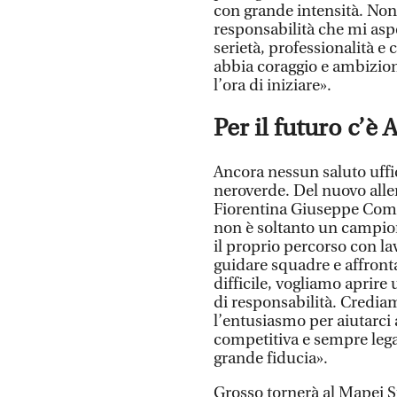
con grande intensità. No
responsabilità che mi aspe
serietà, professionalità 
abbia coraggio e ambizio
l’ora di iniziare».
Per il futuro c’è 
Ancora nessun saluto uffic
neroverde. Del nuovo allen
Fiorentina Giuseppe Commi
non è soltanto un campion
il proprio percorso con la
guidare squadre e affront
difficile, vogliamo aprir
di responsabilità. Crediam
l’entusiasmo per aiutarci 
competitiva e sempre lega
grande fiducia».
Grosso tornerà al Mapei S