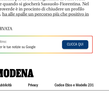
 quando si giocherà Sassuolo-Fiorentina. Nel
roverde è in procinto di chiudere un profilo
o,
ha alle spalle un percorso più che positivo in
RVATA
itmo:
CLICCA QUI
r le tue notizie su Google
ubblicità
Privacy
Codice Etico e Modello 231