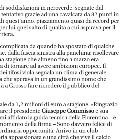
di soddisfazioni in neroverde, segnate dal
 tentativo grazie ad una cavalcata da 82 punti in
o di quest’anno, piazzamento quasi da record per
r lui quel salto di qualità a cui aspirava per il
riera.
iù complicata da quando ha spostato di qualche
e, dalla fascia sinistra alla panchina: risollevare
a stagione che almeno fino a marzo era
tta di tornare ad avere ambizioni europee. Il
ei tifosi viola segnala un clima di generale
za che sperava in un grandissimo nome che
rà a Grosso fare ricredere il pubblico del
ale da 1,2 milioni di euro a stagione. «Ringrazio
lare il presidente
Giuseppe Commisso
e sua
mi affidato la guida tecnica della Fiorentina – è
momento della firma – Sono davvero felice di
ordinaria opportunità. Arrivo in un club
ria appassionata e una città che vive il calcio