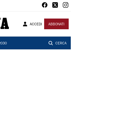
ACCEDI
ABBONATI
2030
CERCA