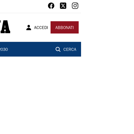
ACCEDI
ABBONATI
2030
CERCA