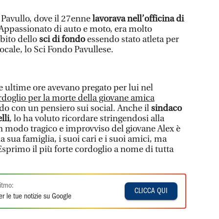
 Pavullo, dove il 27enne
lavorava nell’officina di
Appassionato di auto e moto, era molto
bito dello
sci di fondo
essendo stato atleta per
locale, lo Sci Fondo Pavullese.
e ultime ore avevano pregato per lui nel
doglio per la morte della giovane amica
ndo con un pensiero sui social. Anche il
sindaco
lli
, lo ha voluto ricordare stringendosi alla
n modo tragico e improvviso del giovane Alex è
sua famiglia, i suoi cari e i suoi amici, ma
sprimo il più forte cordoglio a nome di tutta
itmo:
CLICCA QUI
r le tue notizie su Google