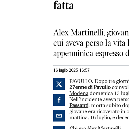
fatta
Alex Martinelli, giovane
cui aveva perso la vita
appenninica espresso d
16 luglio 2025 16:57
PAVULLO. Dopo tre giorni
27enne di Pavullo
coinvol
Modena
domenica 13 lugl
Nell’incidente aveva perso
Passanti
, morta subito dop
giovane era ricoverato in
mattina, 16 luglio, è dece
Chi era Alex Martinelli