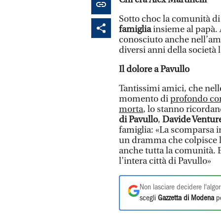
Sotto choc la comunità di
famiglia
insieme al papà. 
conosciuto anche nell’am
diversi anni della società 
Il dolore a Pavullo
Tantissimi amici, che nell
momento di
profondo cor
morta
, lo stanno ricorda
di Pavullo
,
Davide Venture
famiglia: «La scomparsa i
un dramma che colpisce la 
anche tutta la comunità. E
l’intera città di Pavullo»
Non lasciare decidere l'algor
scegli
Gazzetta di Modena
pe