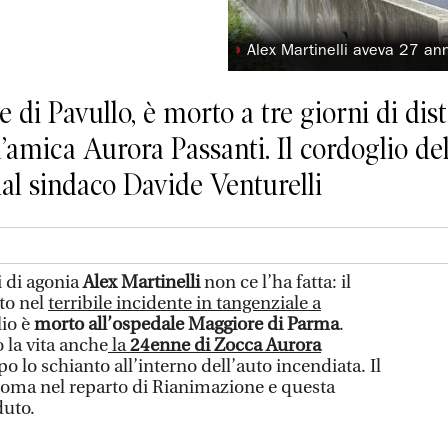
◗
Alex Martinelli aveva 27 an
 di Pavullo, è morto a tre giorni di dis
 l’amica Aurora Passanti. Il cordoglio d
al sindaco Davide Venturelli
 di agonia
Alex Martinelli
non ce l’ha fatta: il
to nel
terribile incidente in tangenziale a
io è
morto all’ospedale Maggiore di Parma
.
 la vita anche
la
24enne di Zocca Aurora
o lo schianto all’interno dell’auto incendiata. Il
 coma nel reparto di Rianimazione e questa
duto.