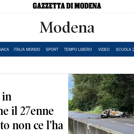
Modena
NACA
ITALIA MONDO
SPORT
TEMPO LIBERO
VIDEO
SCUOLA 
 in
he il 27enne
uto non ce l’ha