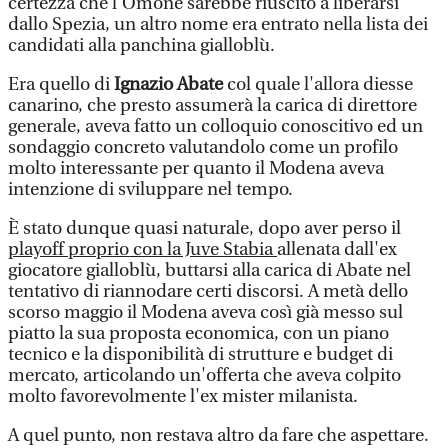
certezza che l'Omone sarebbe riuscito a liberarsi
dallo Spezia, un altro nome era entrato nella lista dei
candidati alla panchina gialloblù.
Era quello di
Ignazio Abate
col quale l'allora diesse
canarino, che presto assumerà la carica di direttore
generale, aveva fatto un colloquio conoscitivo ed un
sondaggio concreto valutandolo come un profilo
molto interessante per quanto il Modena aveva
intenzione di sviluppare nel tempo.
È stato dunque quasi naturale, dopo aver perso il
playoff proprio con la Juve Stabia
allenata dall'ex
giocatore gialloblù, buttarsi alla carica di Abate nel
tentativo di riannodare certi discorsi. A metà dello
scorso maggio il Modena aveva così già messo sul
piatto la sua proposta economica, con un piano
tecnico e la disponibilità di strutture e budget di
mercato, articolando un'offerta che aveva colpito
molto favorevolmente l'ex mister milanista.
A quel punto, non restava altro da fare che aspettare.