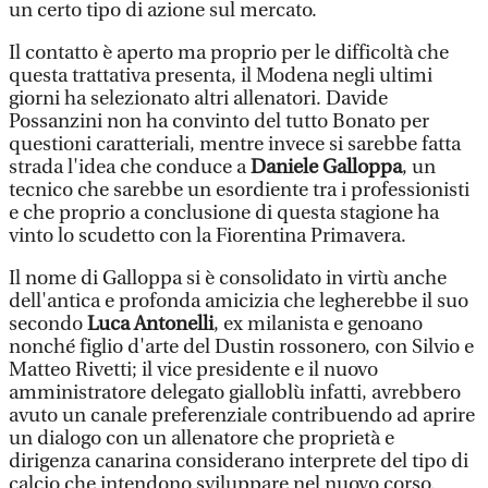
un certo tipo di azione sul mercato.
Il contatto è aperto ma proprio per le difficoltà che
questa trattativa presenta, il Modena negli ultimi
giorni ha selezionato altri allenatori. Davide
Possanzini non ha convinto del tutto Bonato per
questioni caratteriali, mentre invece si sarebbe fatta
strada l'idea che conduce a
Daniele Galloppa
, un
tecnico che sarebbe un esordiente tra i professionisti
e che proprio a conclusione di questa stagione ha
vinto lo scudetto con la Fiorentina Primavera.
Il nome di Galloppa si è consolidato in virtù anche
dell'antica e profonda amicizia che legherebbe il suo
secondo
Luca Antonelli
, ex milanista e genoano
nonché figlio d'arte del Dustin rossonero, con Silvio e
Matteo Rivetti; il vice presidente e il nuovo
amministratore delegato gialloblù infatti, avrebbero
avuto un canale preferenziale contribuendo ad aprire
un dialogo con un allenatore che proprietà e
dirigenza canarina considerano interprete del tipo di
calcio che intendono sviluppare nel nuovo corso.