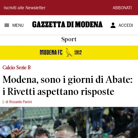
Gazzetta
Iscriviti alle Newsletter
ABBONATI
di
MENU
ACCEDI
Modena
Sport
Calcio Serie B
Modena, sono i giorni di Abate:
i Rivetti aspettano risposte
di Riccardo Panini