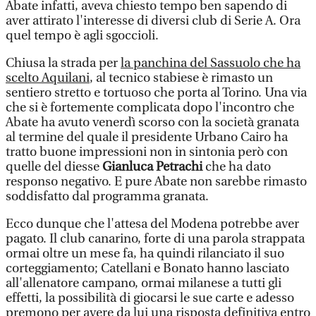
Abate infatti, aveva chiesto tempo ben sapendo di
aver attirato l'interesse di diversi club di Serie A. Ora
quel tempo è agli sgoccioli.
Chiusa la strada per
la panchina del Sassuolo che ha
scelto Aquilani
, al tecnico stabiese è rimasto un
sentiero stretto e tortuoso che porta al Torino. Una via
che si è fortemente complicata dopo l'incontro che
Abate ha avuto venerdì scorso con la società granata
al termine del quale il presidente Urbano Cairo ha
tratto buone impressioni non in sintonia però con
quelle del diesse
Gianluca Petrachi
che ha dato
responso negativo. E pure Abate non sarebbe rimasto
soddisfatto dal programma granata.
Ecco dunque che l'attesa del Modena potrebbe aver
pagato. Il club canarino, forte di una parola strappata
ormai oltre un mese fa, ha quindi rilanciato il suo
corteggiamento; Catellani e Bonato hanno lasciato
all'allenatore campano, ormai milanese a tutti gli
effetti, la possibilità di giocarsi le sue carte e adesso
premono per avere da lui una risposta definitiva entro