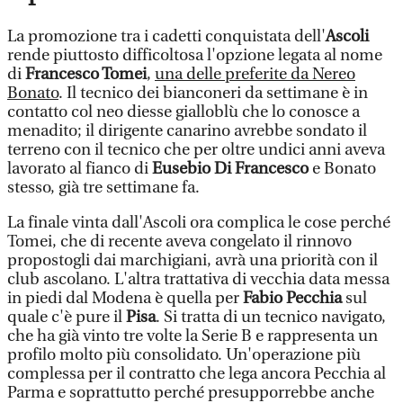
La promozione tra i cadetti conquistata dell'
Ascoli
rende piuttosto difficoltosa l'opzione legata al nome
di
Francesco Tomei
,
una delle preferite da Nereo
Bonato
. Il tecnico dei bianconeri da settimane è in
contatto col neo diesse gialloblù che lo conosce a
menadito; il dirigente canarino avrebbe sondato il
terreno con il tecnico che per oltre undici anni aveva
lavorato al fianco di
Eusebio Di Francesco
e Bonato
stesso, già tre settimane fa.
La finale vinta dall'Ascoli ora complica le cose perché
Tomei, che di recente aveva congelato il rinnovo
propostogli dai marchigiani, avrà una priorità con il
club ascolano. L'altra trattativa di vecchia data messa
in piedi dal Modena è quella per
Fabio Pecchia
sul
quale c'è pure il
Pisa
. Si tratta di un tecnico navigato,
che ha già vinto tre volte la Serie B e rappresenta un
profilo molto più consolidato. Un'operazione più
complessa per il contratto che lega ancora Pecchia al
Parma e soprattutto perché presupporrebbe anche