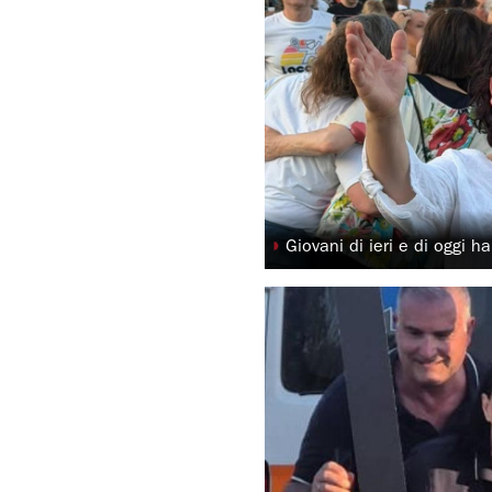
◗
Giovani di ieri e di oggi h