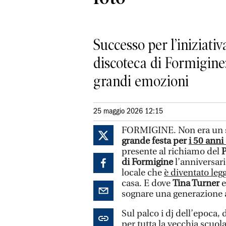
Successo per l’iniziati
discoteca di Formigine: 
grandi emozioni
25 maggio 2026 12:15
FORMIGINE. Non era un se
grande festa per
i 50 anni
presente al richiamo del
P
di Formigine
l’anniversari
locale che
è diventato le
casa. E dove
Tina Turner
sognare una generazione a
Sul palco i dj dell’epoca,
per tutta la vecchia scuol