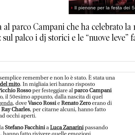
◗
Il pienone per la festa dei 
va al parco Campani che ha celebrato la n
sul palco i dj storici e le “nuove leve” 
mplice remember e non lo è stato. È stata una
 del mito
. In migliaia ieri hanno risposto
icchio Rosso
per festeggiare al
parco Campani
o, il 50esimo appunto, dalla nascita di quel
ggenda
, dove
Vasco Rossi
e
Renato Zero
erano di
e
Ray Charles
, per citarne alcuni, hanno fatto
d occhi aperti.
 da
Stefano Facchini
a
Luca Zanarini
passando
a, hanno fatto rivivere quelle emozioni