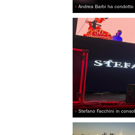
◗
Andrea Barbi ha condotto 
◗
Stefano Facchini in conso