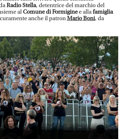
 da
Radio Stella
, detentrice del marchio del
insieme al
Comune di Formigine
e alla
famiglia
sicuramente anche il patron
Mario Boni
, da