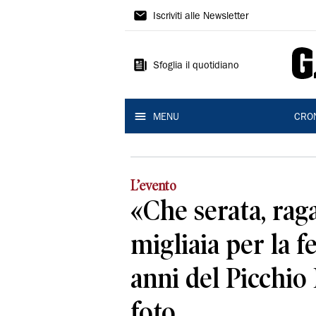
Gazzetta
Iscriviti alle Newsletter
di
Modena
Sfoglia il quotidiano
MENU
CRO
L’evento
«Che serata, raga
migliaia per la f
anni del Picchio
foto