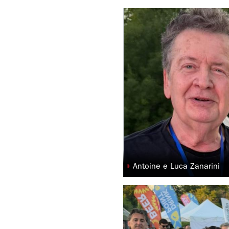
◗
Antoine e Luca Zanarini