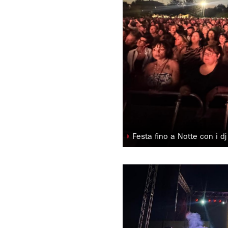
◗
Festa fino a Notte con i d